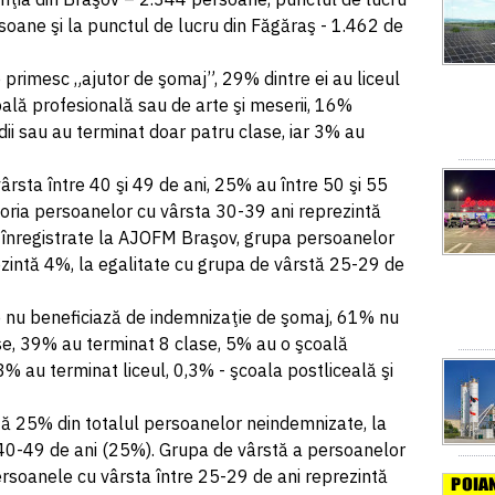
ane şi la punctul de lucru din Făgăraş - 1.462 de
e primesc „ajutor de şomaj”, 29% dintre ei au liceul
ală profesională sau de arte şi meserii, 16%
ii sau au terminat doar patru clase, iar 3% au
ârsta între 40 şi 49 de ani, 25% au între 50 şi 55
goria persoanelor cu vârsta 30-39 ani reprezintă
înregistrate la AJOFM Braşov, grupa persoanelor
ezintă 4%, la egalitate cu grupa de vârstă 25-29 de
re nu beneficiază de indemnizaţie de şomaj, 61% nu
ase, 39% au terminat 8 clase, 5% au o şcoală
3% au terminat liceul, 0,3% - şcoala postliceală şi
ă 25% din totalul persoanelor neindemnizate, la
 40-49 de ani (25%). Grupa de vârstă a persoanelor
ersoanele cu vârsta între 25-29 de ani reprezintă