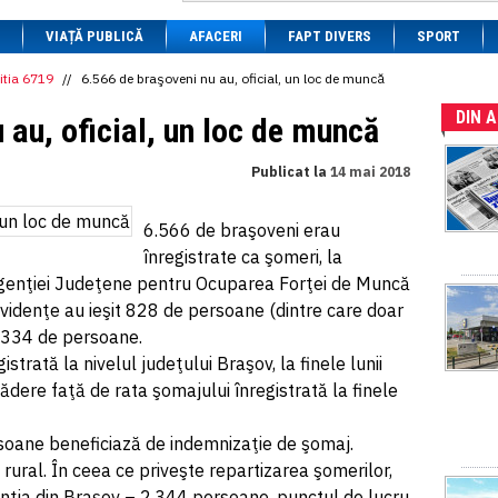
1 BRL
= 0.7714 RON
VIAȚĂ PUBLICĂ
1 CAD
= 3.1559 RON
AFACERI
FAPT DIVERS
SPORT
1 CHF
= 5.2813 RON
1 CNY
= 0.6015 RON
itia 6719
//
6.566 de braşoveni nu au, oficial, un loc de muncă
1 CZK
= 0.1993 RON
DIN 
1 DKK
= 0.6668 RON
 au, oficial, un loc de muncă
1 EGP
= 0.0860 RON
1 HUF
= 1.2223 RON
Publicat la
14 mai 2018
1 INR
= 0.0513 RON
1 JPY
= 3.0556 RON
1 KRW
= 0.3047 RON
6.566 de braşoveni erau
1 MDL
= 0.2538 RON
înregistrate ca şomeri, la
1 MXN
= 0.2227 RON
1 NOK
= 0.4191 RON
le Agenţiei Judeţene pentru Ocuparea Forţei de Muncă
1 NZD
= 2.6097 RON
videnţe au ieşit 828 de persoane (dintre care doar
1 PLN
= 1.1646 RON
t 334 de persoane.
1 RSD
= 0.0425 RON
1 RUB
= 0.0530 RON
istrată la nivelul judeţului Braşov, la finele lunii
1 SEK
= 0.4526 RON
cădere faţă de rata şomajului înregistrată la finele
1 TRY
= 0.1141 RON
1 UAH
= 0.1048 RON
1 XDR
= 5.9383 RON
soane beneficiază de indemnizaţie de şomaj.
1 ZAR
= 0.2318 RON
 rural. În ceea ce priveşte repartizarea şomerilor,
genţia din Braşov – 2.344 persoane, punctul de lucru