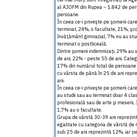
al AJOFM din Rupea – 1.842 de perso
persoane.
În ceea ce-i priveşte pe şomerii car
terminat, 24%, o facultate, 21%, şco
învăţământ gimnazial, 7% nu au stud
terminat o postliceală.
Dintre şomerii indemnizaţi, 29% au v
de ani, 22% - peste 55 de ani. Cate
17% din numărul total de persoane 
cu vârsta de până în 25 de ani repr
ani.
În ceea ce-i priveşte pe şomerii ca
au studii sau au terminat doar 4 cl
profesională sau de arte şi meserii, 
1,7% au o facultate.
Grupa de vârstă 30-39 ani reprezint
egalitate cu categoria de vârstă de
sub 25 de ani reprezintă 12%, iar p