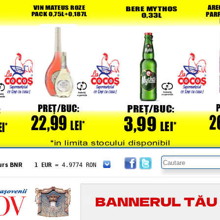
urs BNR
1 EUR
= 4.9774 RON
1 USD
= 4.3833 RON
1 GBP
= 5.8304 RON
1 XAU
= 464.4611 RON
1 AED
= 1.1933 RON
1 AUD
= 2.7957 RON
1 BGN
= 2.5449 RON