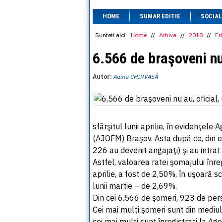
HOME
SUMAR EDITIE
SOCIAL
Sunteti aici:
Home
//
Arhiva
//
2018
//
Ed
6.566 de braşoveni nu
Autor:
Adina CHIRVASĂ
sfârşitul lunii aprilie, în evidenţe
(AJOFM) Braşov. Asta după ce, din e
226 au devenit angajaţi) şi au intra
Astfel, valoarea ratei şomajului înreg
aprilie, a fost de 2,50%, în uşoară s
lunii martie – de 2,69%.
Din cei 6.566 de şomeri, 923 de per
Cei mai mulţi şomeri sunt din mediul
cei mai mulţi sunt înregistraţi la A