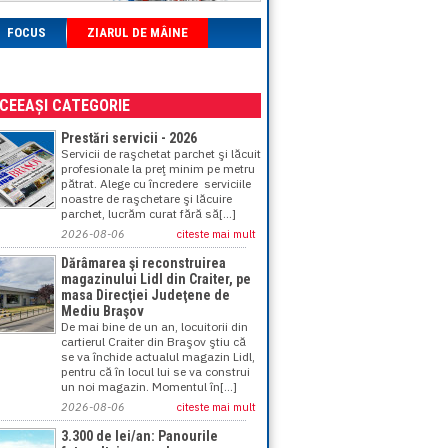
FOCUS
ZIARUL DE MÂINE
ACEEAȘI CATEGORIE
Prestări servicii - 2026
Servicii de raşchetat parchet şi lăcuit
profesionale la preţ minim pe metru
pătrat. Alege cu încredere serviciile
noastre de raşchetare şi lăcuire
parchet, lucrăm curat fără să[...]
2026-08-06
citeste mai mult
Dărâmarea şi reconstruirea
magazinului Lidl din Craiter, pe
masa Direcţiei Judeţene de
Mediu Braşov
De mai bine de un an, locuitorii din
cartierul Craiter din Braşov ştiu că
se va închide actualul magazin Lidl,
pentru că în locul lui se va construi
un noi magazin. Momentul în[...]
2026-08-06
citeste mai mult
3.300 de lei/an: Panourile