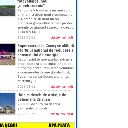
fotovoltaice, noul
„electrocasnic”
Panourile fotovoltaice nu mai sunt
un moft, ci devin noul electrocasnic
al României. În doar un an,
ponderea gospodăriilor care produc
energie cu ajutorul soarelui a crescut
de la 8% la[...]
2026-08-06
citeste mai mult
Supermarket La Cocoş se alătură
efortului naţional de reducere a
consumului de energie
În contextul temperaturilor extreme
prognozate şi al apelului lansat de
autorităţi pentru reducerea voluntară
a consumului de energie electrică,
Supermarket La Cocoş a anunţat
miercuri,[...]
2026-08-06
citeste mai mult
Holcim deschide o staţie de
betoane la Cristian
200.000 de euro, va deservi
şantierele din zonă
2026-08-05
citeste mai mult