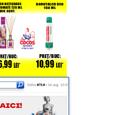
Editia
8718 -
06 aug
10:30