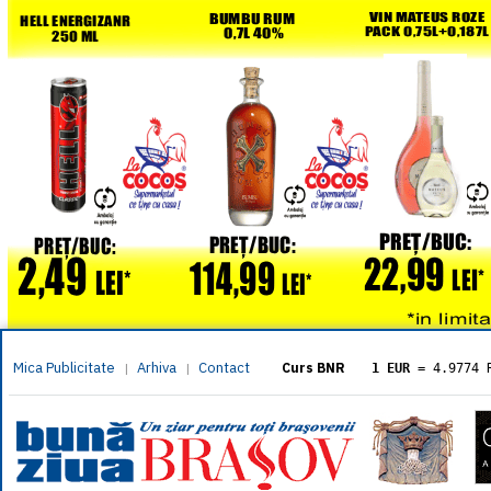
Mica Publicitate
Arhiva
Contact
|
|
Curs BNR
1 EUR
= 4.9774 
1 USD
= 4.3833 
1 GBP
= 5.8304 
1 XAU
= 464.461
1 AED
= 1.1933 
1 AUD
= 2.7957 
1 BGN
= 2.5449 