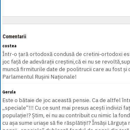
Comentarii
costea
Într-o țară ortodoxă condusă de cretini-ortodoxi es
joc față de adevărații creștini,că ei nu se revoltă,su
muncă firmiturile date de poolitrucii care au fost și 
Parlamentul Rușini Naționale!
Gerula
Este o bătaie de joc această pensie. Ca de altfel în
„speciale”!!! Cu ce sunt mai presus acești indivizi fa
populație!? Știm, ei nu au contribuit cu nimic la fond
cu așa sume uriașe să fie răsplătiți!? Însăși Lărguț