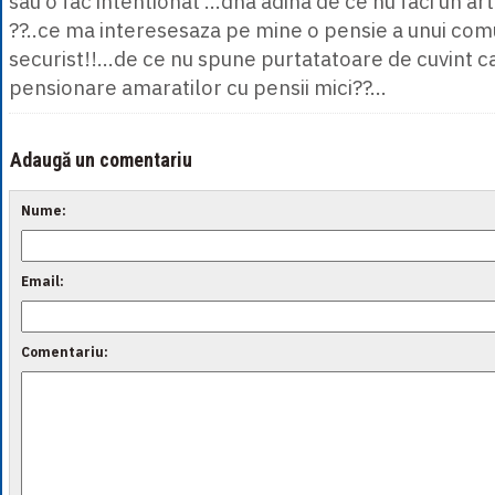
sau o fac intentionat ...dna adina de ce nu faci un a
??..ce ma interesesaza pe mine o pensie a unui comuni
securist!!...de ce nu spune purtatatoare de cuvint c
pensionare amaratilor cu pensii mici??...
Adaugă un comentariu
Nume:
Email:
Comentariu: