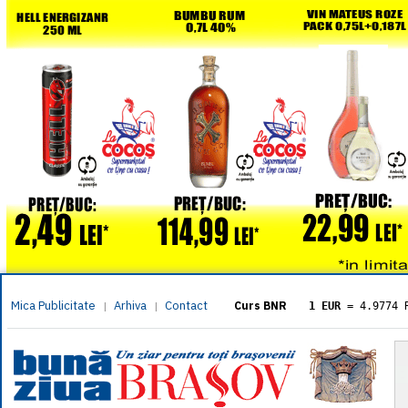
Mica Publicitate
Arhiva
Contact
|
|
Curs BNR
1 EUR
= 4.9774 
1 USD
= 4.3833 
1 GBP
= 5.8304 
1 XAU
= 464.461
1 AED
= 1.1933 
1 AUD
= 2.7957 
1 BGN
= 2.5449 