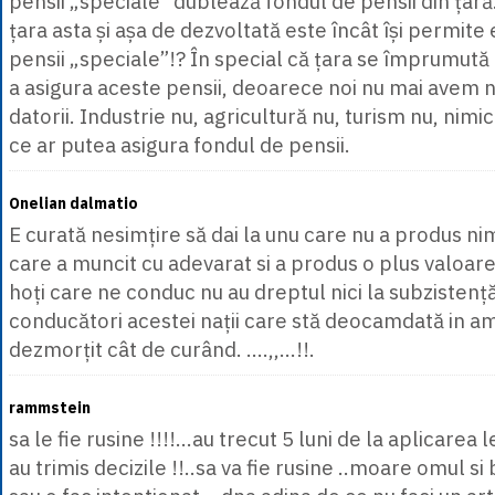
pensii „speciale” dublează fondul de pensii din țară
țara asta și așa de dezvoltată este încât își permite
pensii „speciale”!? În special că țara se împrumută 
a asigura aceste pensii, deoarece noi nu mai avem n
datorii. Industrie nu, agricultură nu, turism nu, nim
ce ar putea asigura fondul de pensii.
Onelian dalmatio
E curată nesimțire să dai la unu care nu a produs nimi
care a muncit cu adevarat si a produs o plus valoare 
hoți care ne conduc nu au dreptul nici la subzistență
conducători acestei nații care stă deocamdată in am
dezmorțit cât de curând. ....,,...!!.
rammstein
sa le fie rusine !!!!...au trecut 5 luni de la aplicarea 
au trimis decizile !!..sa va fie rusine ..moare omul si b