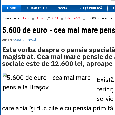
1 BRL
= 0.7714 
HOME
SUMAR EDITIE
SOCIAL
VIAȚĂ PUBLICĂ
1 CAD
= 3.1559 
A
1 CHF
= 5.2813 
1 CNY
= 0.6015 
Sunteti aici:
Home
//
Arhiva
//
2018
//
Editia 6698
//
5.600 de euro - ce
1 CZK
= 0.1993 
1 DKK
= 0.6668 
5.600 de euro - cea mai mare pens
1 EGP
= 0.0860 
1 HUF
= 1.2223 
Autor:
Adina CHIRVASĂ
1 INR
= 0.0513 
1 JPY
= 3.0556 
Este vorba despre o pensie specială
1 KRW
= 0.3047 
magistrat. Cea mai mare pensie de 
1 MDL
= 0.2538 
1 MXN
= 0.2227 
sociale este de 12.600 lei, aproape
1 NOK
= 0.4191 
1 NZD
= 2.6097 
1 PLN
= 1.1646 
Există
1 RSD
= 0.0425 
1 RUB
= 0.0530 
fericiţ
1 SEK
= 0.4526 
1 TRY
= 0.1141 
1 UAH
= 0.1048 
servic
1 XDR
= 5.9383 
1 ZAR
= 0.2318 
care abia îşi duc zilele cu pensia primită 