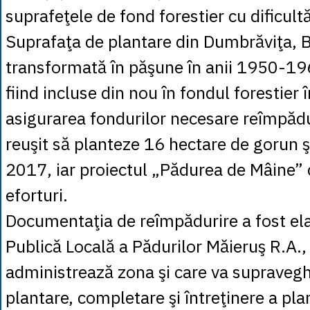
suprafeţele de fond forestier cu dificult
Suprafaţa de plantare din Dumbrăviţa, B
transformată în păşune în anii 1950-196
fiind incluse din nou în fondul forestier
asigurarea fondurilor necesare reîmpădur
reuşit să planteze 16 hectare de gorun ş
2017, iar proiectul „Pădurea de Mâine”
eforturi.
Documentaţia de reîmpădurire a fost el
Publică Locală a Pădurilor Măieruş R.A.,
administrează zona şi care va supravegh
plantare, completare şi întreţinere a pla