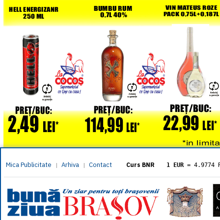
Mica Publicitate
Arhiva
Contact
|
|
Curs BNR
1 EUR
= 4.9774 
1 USD
= 4.3833 
1 GBP
= 5.8304 
1 XAU
= 464.461
1 AED
= 1.1933 
1 AUD
= 2.7957 
1 BGN
= 2.5449 