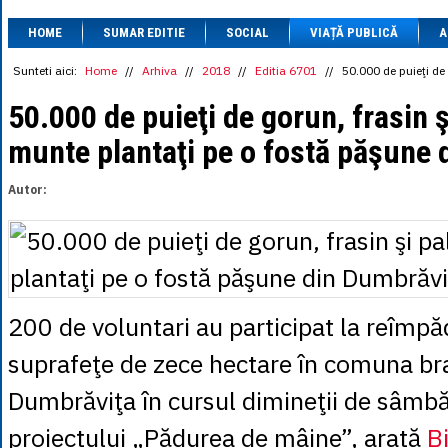
1 BRL
= 0.7714 
HOME
SUMAR EDITIE
SOCIAL
VIAȚĂ PUBLICĂ
1 CAD
= 3.1559 
A
1 CHF
= 5.2813 
1 CNY
= 0.6015 
Sunteti aici:
Home
//
Arhiva
//
2018
//
Editia 6701
//
50.000 de puieţi de
1 CZK
= 0.1993 
1 DKK
= 0.6668 
50.000 de puieţi de gorun, frasin ş
1 EGP
= 0.0860 
munte plantaţi pe o fostă păşune 
1 HUF
= 1.2223 
1 INR
= 0.0513 
1 JPY
= 3.0556 
Autor:
1 KRW
= 0.3047 
1 MDL
= 0.2538 
1 MXN
= 0.2227 
1 NOK
= 0.4191 
1 NZD
= 2.6097 
1 PLN
= 1.1646 
1 RSD
= 0.0425 
200 de voluntari au participat la reîmpă
1 RUB
= 0.0530 
1 SEK
= 0.4526 
suprafeţe de zece hectare în comuna b
1 TRY
= 0.1141 
1 UAH
= 0.1048 
Dumbrăviţa în cursul dimineţii de sâmbă
1 XDR
= 5.9383 
1 ZAR
= 0.2318 
proiectului „Pădurea de mâine”, arată
B