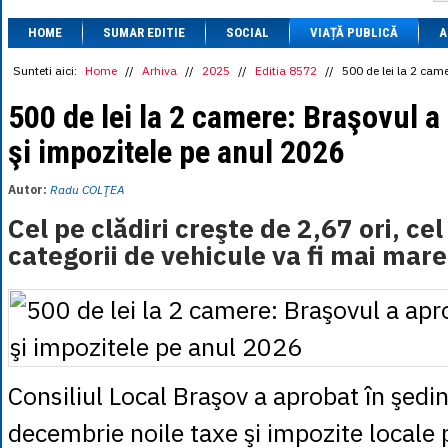
1 BRL
= 0.7714 
HOME
SUMAR EDITIE
SOCIAL
VIAȚĂ PUBLICĂ
1 CAD
= 3.1559 
A
1 CHF
= 5.2813 
1 CNY
= 0.6015 
Sunteti aici:
Home
//
Arhiva
//
2025
//
Editia 8572
//
500 de lei la 2 cam
1 CZK
= 0.1993 
1 DKK
= 0.6668 
500 de lei la 2 camere: Braşovul a
1 EGP
= 0.0860 
şi impozitele pe anul 2026
1 HUF
= 1.2223 
1 INR
= 0.0513 
1 JPY
= 3.0556 
Autor:
Radu COLŢEA
1 KRW
= 0.3047 
1 MDL
= 0.2538 
Cel pe clădiri creşte de 2,67 ori, ce
1 MXN
= 0.2227 
categorii de vehicule va fi mai ma
1 NOK
= 0.4191 
1 NZD
= 2.6097 
1 PLN
= 1.1646 
1 RSD
= 0.0425 
1 RUB
= 0.0530 
1 SEK
= 0.4526 
1 TRY
= 0.1141 
1 UAH
= 0.1048 
Consiliul Local Braşov a aprobat în şedi
1 XDR
= 5.9383 
1 ZAR
= 0.2318 
decembrie noile taxe şi impozite locale