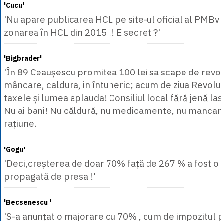
'Cucu'
'Nu apare publicarea HCL pe site-ul oficial al PMBv 
zonarea în HCL din 2015 !! E secret ?'
'Bigbrader'
'În 89 Ceaușescu promitea 100 lei sa scape de revol
mâncare, caldura, in întuneric; acum de ziua Revoluț
taxele și lumea aplauda! Consiliul local fără jenă la
Nu ai bani! Nu căldură, nu medicamente, nu mancar
rațiune.'
'Gogu'
'Deci,creșterea de doar 70% față de 267 % a fost 
propagată de presa !'
'Becsenescu '
'S-a anunțat o majorare cu 70% , cum de impozitul 