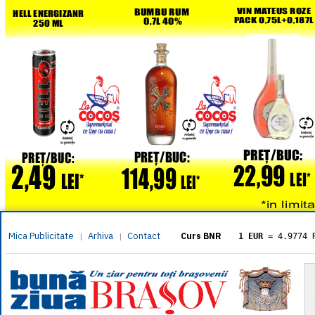
Mica Publicitate
Arhiva
Contact
|
|
Curs BNR
1 EUR
= 4.9774 
1 USD
= 4.3833 
1 GBP
= 5.8304 
1 XAU
= 464.461
1 AED
= 1.1933 
1 AUD
= 2.7957 
1 BGN
= 2.5449 