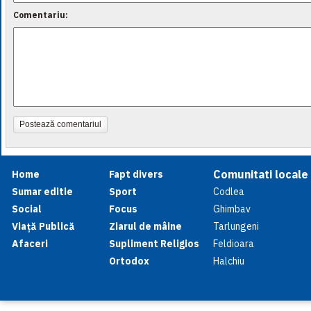
Comentariu:
Postează comentariul
Comunitati locale
Home
Fapt divers
Sumar editie
Sport
Codlea
Social
Focus
Ghimbav
Viață Publică
Ziarul de mâine
Tarlungeni
Afaceri
Supliment Religios
Feldioara
Ortodox
Halchiu