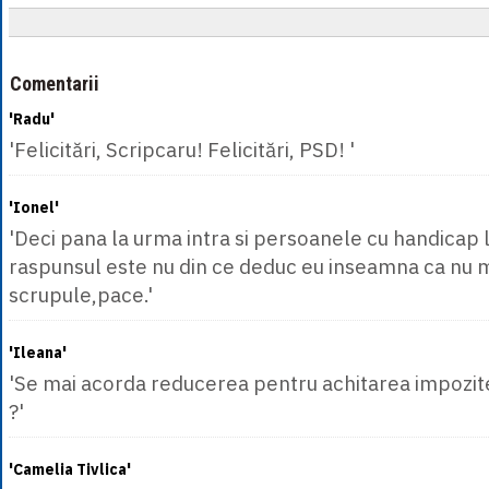
Comentarii
'Radu'
'Felicitări, Scripcaru! Felicitări, PSD! '
'Ionel'
'Deci pana la urma intra si persoanele cu handicap 
raspunsul este nu din ce deduc eu inseamna ca nu mai
scrupule,pace.'
'Ileana'
'Se mai acorda reducerea pentru achitarea impozit
?'
'Camelia Tivlica'