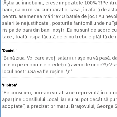
'Ăștia au înnebunit, cresc impozitele 100% ?!Pentru 
bani , ca nu mi-au cumparat ei casa , în afară de asta
pentru asemenea mărire? O bătaie de joc ! Au nevo
salariile nejustificate , posturile fantomă unde nu își
risipa de bani din banii noștri.Eu nu sunt de acord 
taxe , toată risipa făcută de ei nu trebuie plătită de no
'Daniel '
'Bună ziua. Voi care aveți salarii uriașe nu vă pasă, 
minim pe economie credeți că avem de unde?\nV-aș 
locul nostru.Să vă fie rușine. \n'
'Pipiron'
'Pe consilieri, noi i-am votat si ne reprezintă în comi
aparţine Consiliului Local, iar eu nu pot decât să pu
adoptate”, a precizat primarul Braşovului, George S