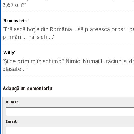
2,67 ori?'
'Rammstein '
'Trăiască hoția din România... să plătească prostii p
primării... hai sictir...'
'Willy'
'Și ce primim în schimb? Nimic. Numai furăciuni și d
clasate... '
Adaugă un comentariu
Nume:
Email: