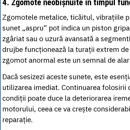
4. Zgomote neobișnuite în timpul func
Zgomotele metalice, ticăitul, vibrațiile 
sunet „aspru” pot indica un piston gripat
zgâriat sau o uzură avansată a segmenti
drujbe funcționează la turații extrem de r
zgomot anormal este un semnal de ala
Dacă sesizezi aceste sunete, este esenția
utilizarea imediat. Continuarea folosirii 
condiții poate duce la deteriorarea irem
motorului, ceea ce va crește considerabi
reparație.