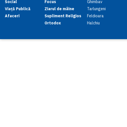
Social
Focus
Ghimbav
Viață Publică
Ziarul de mâine
Tarlungeni
Afaceri
Supliment Religios
Feldioara
Ortodox
Halchiu