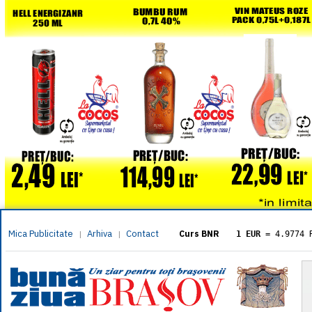
Mica Publicitate
Arhiva
Contact
|
|
Curs BNR
1 EUR
= 4.9774 
1 USD
= 4.3833 
1 GBP
= 5.8304 
1 XAU
= 464.461
1 AED
= 1.1933 
1 AUD
= 2.7957 
1 BGN
= 2.5449 