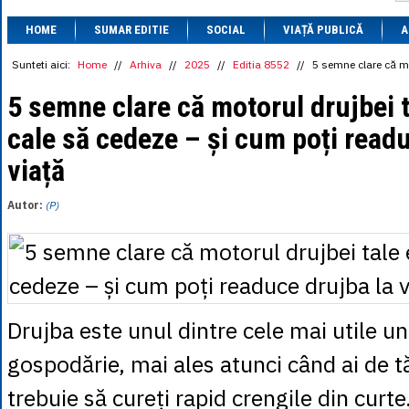
1 BRL
= 0.7714 
HOME
SUMAR EDITIE
SOCIAL
VIAȚĂ PUBLICĂ
1 CAD
= 3.1559 
A
1 CHF
= 5.2813 
1 CNY
= 0.6015 
Sunteti aici:
Home
//
Arhiva
//
2025
//
Editia 8552
//
5 semne clare că mo
1 CZK
= 0.1993 
1 DKK
= 0.6668 
5 semne clare că motorul drujbei t
1 EGP
= 0.0860 
cale să cedeze – și cum poți readu
1 HUF
= 1.2223 
1 INR
= 0.0513 
viață
1 JPY
= 3.0556 
1 KRW
= 0.3047 
1 MDL
= 0.2538 
Autor:
(P)
1 MXN
= 0.2227 
1 NOK
= 0.4191 
1 NZD
= 2.6097 
1 PLN
= 1.1646 
1 RSD
= 0.0425 
1 RUB
= 0.0530 
1 SEK
= 0.4526 
Drujba este unul dintre cele mai utile u
1 TRY
= 0.1141 
1 UAH
= 0.1048 
gospodărie, mai ales atunci când ai de t
1 XDR
= 5.9383 
1 ZAR
= 0.2318 
trebuie să cureți rapid crengile din curte