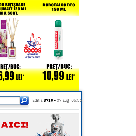
Editia
8719 -
07 aug
05:56