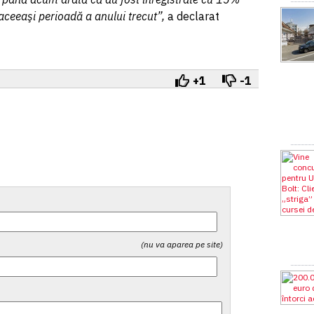
 aceeaşi perioadă a anului trecut”,
a declarat
+1
-1
(nu va aparea pe site)