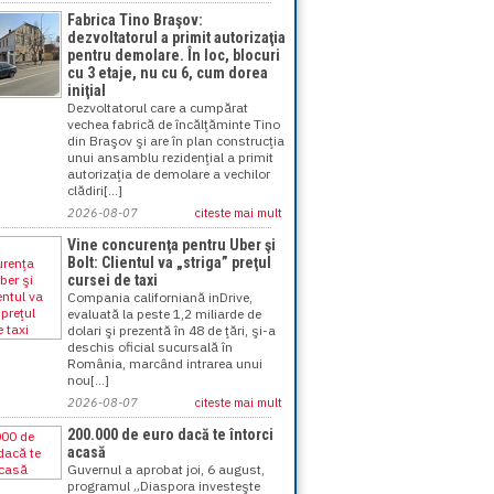
Fabrica Tino Braşov:
dezvoltatorul a primit autorizaţia
pentru demolare. În loc, blocuri
cu 3 etaje, nu cu 6, cum dorea
iniţial
Dezvoltatorul care a cumpărat
vechea fabrică de încălţăminte Tino
din Braşov şi are în plan construcţia
unui ansamblu rezidenţial a primit
autorizaţia de demolare a vechilor
clădiri[...]
2026-08-07
citeste mai mult
Vine concurenţa pentru Uber şi
Bolt: Clientul va „striga” preţul
cursei de taxi
Compania californiană inDrive,
evaluată la peste 1,2 miliarde de
dolari şi prezentă în 48 de ţări, şi-a
deschis oficial sucursală în
România, marcând intrarea unui
nou[...]
2026-08-07
citeste mai mult
200.000 de euro dacă te întorci
acasă
Guvernul a aprobat joi, 6 august,
programul „Diaspora investeşte