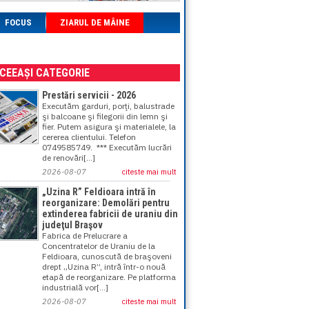
FOCUS
ZIARUL DE MÂINE
ACEEAȘI CATEGORIE
Prestări servicii - 2026
Executăm garduri, porţi, balustrade
şi balcoane şi filegorii din lemn şi
fier. Putem asigura şi materialele, la
cererea clientului. Telefon
0749585749. *** Executăm lucrări
de renovări[...]
2026-08-07
citeste mai mult
„Uzina R” Feldioara intră în
reorganizare: Demolări pentru
extinderea fabricii de uraniu din
judeţul Braşov
Fabrica de Prelucrare a
Concentratelor de Uraniu de la
Feldioara, cunoscută de braşoveni
drept „Uzina R”, intră într-o nouă
etapă de reorganizare. Pe platforma
industrială vor[...]
2026-08-07
citeste mai mult