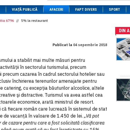
1 BRL
= 0.7714 RON
VIAȚĂ PUBLICĂ
1 CAD
= 3.1559 RON
AFACERI
FAPT DIVERS
SPORT
1 CHF
= 5.2813 RON
1 CNY
= 0.6015 RON
itia 6796
//
5% la restaurant
1 CZK
= 0.1993 RON
DIN 
1 DKK
= 0.6668 RON
1 EGP
= 0.0860 RON
1 HUF
= 1.2223 RON
Publicat la
04 sepembrie 2018
1 INR
= 0.0513 RON
1 JPY
= 3.0556 RON
1 KRW
= 0.3047 RON
smului a stabilit mai multe măsuri pentru
1 MDL
= 0.2538 RON
ctivităţii în sectorului turismului, precum
1 MXN
= 0.2227 RON
1 NOK
= 0.4191 RON
 precum cazarea în cadrul sectorului hotelier sau
1 NZD
= 2.6097 RON
nclusiv închirierea terenurilor amenajate pentru
1 PLN
= 1.1646 RON
de catering, cu excepţia băuturilor alcoolice, altele
1 RSD
= 0.0425 RON
1 RUB
= 0.0530 RON
creative şi distractive. Turismul va avea astfel cea
1 SEK
= 0.4526 RON
toarele economice, arată ministrul de resort.
1 TRY
= 0.1141 RON
i că fiecare român care lucrează în sistemul de stat
1 UAH
= 0.1048 RON
1 XDR
= 5.9383 RON
re de vacanţă în valoare de 1.450 de lei.
„Vă pot
1 ZAR
= 0.2318 RON
 de cazare pentru care a fost solicitată clasificarea
de până acum arată că au fost înregistrate cu 15%