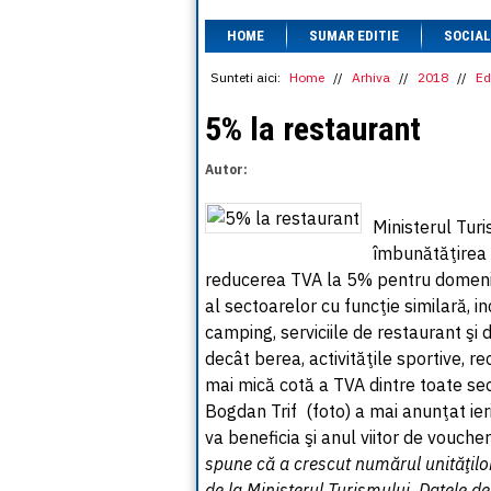
HOME
SUMAR EDITIE
SOCIAL
Sunteti aici:
Home
//
Arhiva
//
2018
//
Ed
5% la restaurant
Autor:
Ministerul Turi
îmbunătăţirea a
reducerea TVA la 5% pentru domenii
al sectoarelor cu funcţie similară, i
camping, serviciile de restaurant şi 
decât berea, activităţile sportive, re
mai mică cotă a TVA dintre toate sec
Bogdan Trif (foto) a mai anunţat ier
va beneficia şi anul viitor de vouche
spune că a crescut numărul unităţilor
de la Ministerul Turismului. Datele 