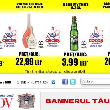
urs BNR
1 EUR
= 4.9774 RON
1 USD
= 4.3833 RON
1 GBP
= 5.8304 RON
1 XAU
= 464.4611 RON
1 AED
= 1.1933 RON
1 AUD
= 2.7957 RON
1 BGN
= 2.5449 RON