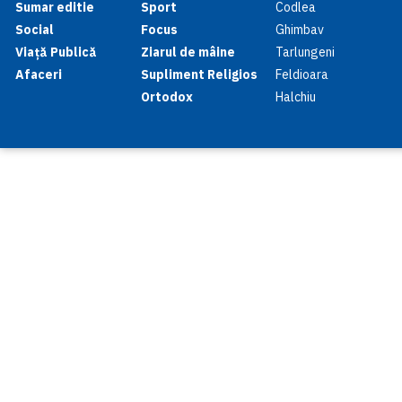
Sumar editie
Sport
Codlea
Social
Focus
Ghimbav
Viață Publică
Ziarul de mâine
Tarlungeni
Afaceri
Supliment Religios
Feldioara
Ortodox
Halchiu