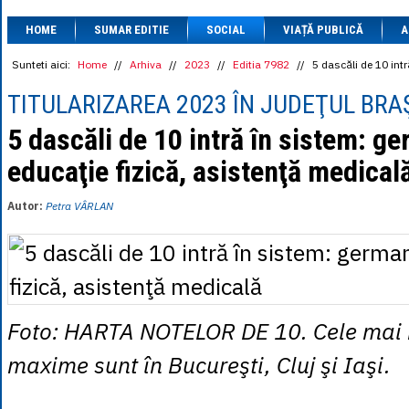
1 BRL
= 0.7714 
HOME
SUMAR EDITIE
SOCIAL
VIAȚĂ PUBLICĂ
1 CAD
= 3.1559 
A
1 CHF
= 5.2813 
1 CNY
= 0.6015 
Sunteti aici:
Home
//
Arhiva
//
2023
//
Editia 7982
//
5 dascăli de 10 int
1 CZK
= 0.1993 
1 DKK
= 0.6668 
TITULARIZAREA 2023 ÎN JUDEŢUL BR
1 EGP
= 0.0860 
1 HUF
= 1.2223 
5 dascăli de 10 intră în sistem: g
1 INR
= 0.0513 
educaţie fizică, asistenţă medical
1 JPY
= 3.0556 
1 KRW
= 0.3047 
1 MDL
= 0.2538 
Autor:
Petra VÂRLAN
1 MXN
= 0.2227 
1 NOK
= 0.4191 
1 NZD
= 2.6097 
1 PLN
= 1.1646 
1 RSD
= 0.0425 
1 RUB
= 0.0530 
1 SEK
= 0.4526 
Foto: HARTA NOTELOR DE 10. Cele mai 
1 TRY
= 0.1141 
1 UAH
= 0.1048 
maxime sunt în Bucureşti, Cluj şi Iaşi.
1 XDR
= 5.9383 
1 ZAR
= 0.2318 