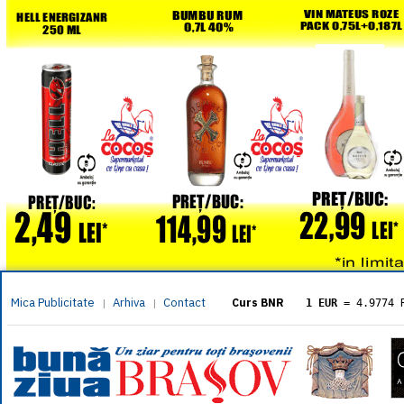
Mica Publicitate
Arhiva
Contact
|
|
Curs BNR
1 EUR
= 4.9774 
1 USD
= 4.3833 
1 GBP
= 5.8304 
1 XAU
= 464.461
1 AED
= 1.1933 
1 AUD
= 2.7957 
1 BGN
= 2.5449 