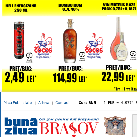
Mica Publicitate
Arhiva
Contact
|
|
Curs BNR
1 EUR
= 4.9774 
1 USD
= 4.3833 
1 GBP
= 5.8304 
1 XAU
= 464.461
1 AED
= 1.1933 
1 AUD
= 2.7957 
1 BGN
= 2.5449 