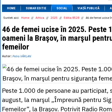
1 BRL
= 0.7714 
HOME
SUMAR EDITIE
SOCIAL
VIAȚĂ PUBLICĂ
1 CAD
= 3.1559 
A
1 CHF
= 5.2813 
1 CNY
= 0.6015 
Sunteti aici:
Home
//
Arhiva
//
2025
//
Editia 8528
//
46 de femei ucise î
1 CZK
= 0.1993 
1 DKK
= 0.6668 
46 de femei ucise în 2025. Peste 
1 EGP
= 0.0860 
oameni la Braşov, în marşul pentr
1 HUF
= 1.2223 
1 INR
= 0.0513 
femeilor
1 JPY
= 3.0556 
1 KRW
= 0.3047 
1 MDL
= 0.2538 
Autor:
Petra VÂRLAN
1 MXN
= 0.2227 
1 NOK
= 0.4191 
1 NZD
= 2.6097 
1 PLN
= 1.1646 
1 RSD
= 0.0425 
1 RUB
= 0.0530 
1 SEK
= 0.4526 
Peste 1.000 de persoane au participat,
1 TRY
= 0.1141 
1 UAH
= 0.1048 
august, la marşul „Împreună pentru Si
1 XDR
= 5.9383 
1 ZAR
= 0.2318 
Femeilor”, la Braşov. Potrivit Radio Ro