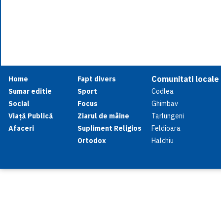
Comunitati locale
Home
Fapt divers
Sumar editie
Sport
Codlea
Social
Focus
Ghimbav
Viață Publică
Ziarul de mâine
Tarlungeni
Afaceri
Supliment Religios
Feldioara
Ortodox
Halchiu