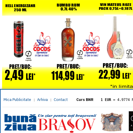
Mica Publicitate
Arhiva
Contact
|
|
Curs BNR
1 EUR
= 4.9774 
1 USD
= 4.3833 
1 GBP
= 5.8304 
1 XAU
= 464.461
1 AED
= 1.1933 
1 AUD
= 2.7957 
1 BGN
= 2.5449 