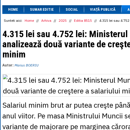
1 BRL
= 0.7714 
HOME
SUMAR EDITIE
SOCIAL
VIAȚĂ PUBLICĂ
1 CAD
= 3.1559 
A
1 CHF
= 5.2813 
1 CNY
= 0.6015 
Sunteti aici:
Home
//
Arhiva
//
2025
//
Editia 8515
//
4.315 lei sau 4.752
1 CZK
= 0.1993 
1 DKK
= 0.6668 
4.315 lei sau 4.752 lei: Ministerul
1 EGP
= 0.0860 
analizează două variante de creşte
1 HUF
= 1.2223 
1 INR
= 0.0513 
minim
1 JPY
= 3.0556 
1 KRW
= 0.3047 
1 MDL
= 0.2538 
Autor:
Marius BOERIU
1 MXN
= 0.2227 
1 NOK
= 0.4191 
1 NZD
= 2.6097 
1 PLN
= 1.1646 
1 RSD
= 0.0425 
1 RUB
= 0.0530 
1 SEK
= 0.4526 
Salariul minim brut ar putea creşte până
1 TRY
= 0.1141 
1 UAH
= 0.1048 
anul viitor. Pe masa Ministrului Muncii s
1 XDR
= 5.9383 
1 ZAR
= 0.2318 
variante de majorare pe marginea căror