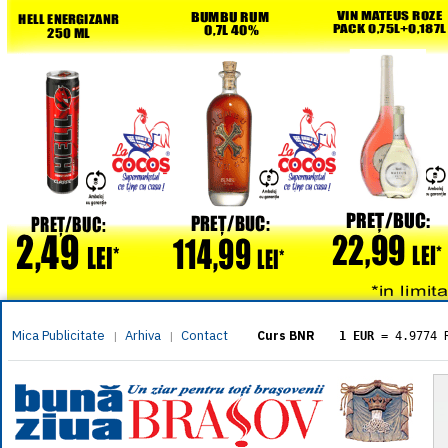
Mica Publicitate
Arhiva
Contact
|
|
Curs BNR
1 EUR
= 4.9774 
1 USD
= 4.3833 
1 GBP
= 5.8304 
1 XAU
= 464.461
1 AED
= 1.1933 
1 AUD
= 2.7957 
1 BGN
= 2.5449 