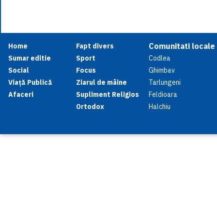
Comunitati locale
Home
Fapt divers
Sumar editie
Sport
Codlea
Social
Focus
Ghimbav
Viață Publică
Ziarul de mâine
Tarlungeni
Afaceri
Supliment Religios
Feldioara
Ortodox
Halchiu