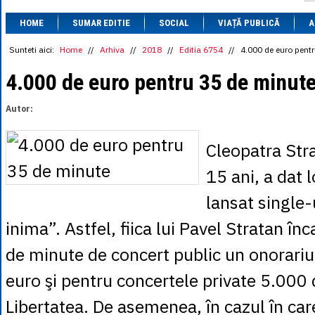
1 BRL
= 0.7714 
HOME
SUMAR EDITIE
SOCIAL
VIAȚĂ PUBLICĂ
1 CAD
= 3.1559 
A
1 CHF
= 5.2813 
1 CNY
= 0.6015 
Sunteti aici:
Home
//
Arhiva
//
2018
//
Editia 6754
//
4.000 de euro pent
1 CZK
= 0.1993 
1 DKK
= 0.6668 
4.000 de euro pentru 35 de minut
1 EGP
= 0.0860 
1 HUF
= 1.2223 
Autor:
1 INR
= 0.0513 
1 JPY
= 3.0556 
1 KRW
= 0.3047 
Cleopatra Stra
1 MDL
= 0.2538 
1 MXN
= 0.2227 
15 ani, a dat 
1 NOK
= 0.4191 
1 NZD
= 2.6097 
lansat single-
1 PLN
= 1.1646 
1 RSD
= 0.0425 
inima”. Astfel, fiica lui Pavel Stratan î
1 RUB
= 0.0530 
1 SEK
= 0.4526 
de minute de concert public un onorari
1 TRY
= 0.1141 
1 UAH
= 0.1048 
euro şi pentru concertele private 5.000 d
1 XDR
= 5.9383 
1 ZAR
= 0.2318 
Libertatea. De asemenea, în cazul în car