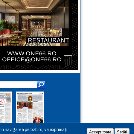
in navigarea pe bzb.ro, vă exprimați
Accept toate
Setări