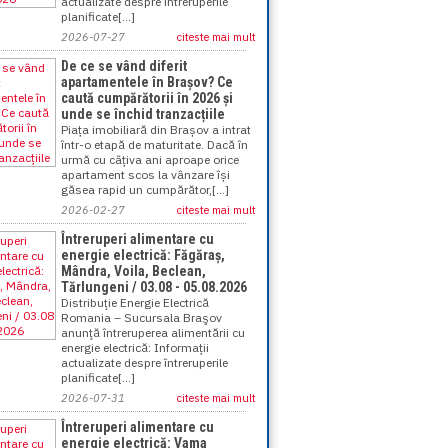
actualizate despre întreruperile
planificate[...]
2026-07-27
citeste mai mult
De ce se vând diferit
apartamentele în Brașov? Ce
caută cumpărătorii în 2026 și
unde se închid tranzacțiile
Piața imobiliară din Brașov a intrat
într-o etapă de maturitate. Dacă în
urmă cu câțiva ani aproape orice
apartament scos la vânzare își
găsea rapid un cumpărător,[...]
2026-02-27
citeste mai mult
Întreruperi alimentare cu
energie electrică: Făgăraș,
Mândra, Voila, Beclean,
Tărlungeni / 03.08 - 05.08.2026
Distribuţie Energie Electrică
Romania – Sucursala Braşov
anunţă întreruperea alimentării cu
energie electrică: Informații
actualizate despre întreruperile
planificate[...]
2026-07-31
citeste mai mult
Întreruperi alimentare cu
energie electrică: Vama