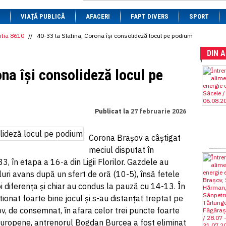
1 BRL
= 0.7714 RON
VIAȚĂ PUBLICĂ
1 CAD
= 3.1559 RON
AFACERI
FAPT DIVERS
SPORT
1 CHF
= 5.2813 RON
1 CNY
= 0.6015 RON
itia 8610
//
40-33 la Slatina, Corona își consolideză locul pe podium
1 CZK
= 0.1993 RON
DIN 
1 DKK
= 0.6668 RON
1 EGP
= 0.0860 RON
ona își consolideză locul pe
1 HUF
= 1.2223 RON
1 INR
= 0.0513 RON
1 JPY
= 3.0556 RON
1 KRW
= 0.3047 RON
1 MDL
= 0.2538 RON
Publicat la
27 februarie 2026
1 MXN
= 0.2227 RON
1 NOK
= 0.4191 RON
1 NZD
= 2.6097 RON
Corona Brașov a câștigat
1 PLN
= 1.1646 RON
meciul disputat în
1 RSD
= 0.0425 RON
, în etapa a 16-a din Ligii Florilor. Gazdele au
1 RUB
= 0.0530 RON
1 SEK
= 0.4526 RON
luri avans după un sfert de oră (10-5), însă fetele
1 TRY
= 0.1141 RON
 diferența și chiar au condus la pauză cu 14-13. În
1 UAH
= 0.1048 RON
onat foarte bine jocul și s-au distanțat treptat pe
1 XDR
= 5.9383 RON
1 ZAR
= 0.2318 RON
v, de consemnat, în afara celor trei puncte foarte
europene, antrenorul Bogdan Burcea a fost eliminat