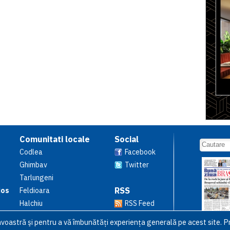
Comunitati locale
Social
Codlea
Facebook
Ghimbav
Twitter
Tarlungeni
RSS
ios
Feldioara
Halchiu
RSS Feed
avoastră şi pentru a vă îmbunătăți experiența generală pe acest site. Pr