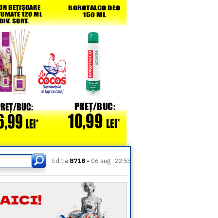
Editia
8718 -
06 aug
22:53