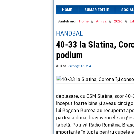
HOME
SUMAR EDITIE
SOCIAL
Sunteti aici:
Home
//
Arhiva
//
2026
//
Ed
HANDBAL
40-33 la Slatina, Cor
podium
Autor:
George ALDEA
deplasare, cu CSM Slatina, scor 40-33
început foarte bine și aveau cinci go
lui Bogdan Burcea au recuperat apoi
partea a doua, brașovencele au gesti
tabelă. Potrivit Radio România Brașo
importante în lupta pentru cupele 