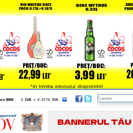
urs BNR
1 EUR
= 4.9774 RON
1 USD
= 4.3833 RON
1 GBP
= 5.8304 RON
1 XAU
= 464.4611 RON
1 AED
= 1.1933 RON
1 AUD
= 2.7957 RON
1 BGN
= 2.5449 RON