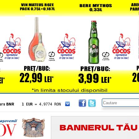
urs BNR
1 EUR
= 4.9774 RON
1 USD
= 4.3833 RON
1 GBP
= 5.8304 RON
1 XAU
= 464.4611 RON
1 AED
= 1.1933 RON
1 AUD
= 2.7957 RON
1 BGN
= 2.5449 RON