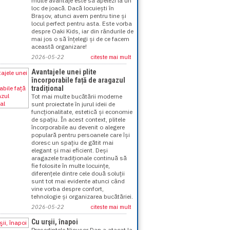
multe avantaje este să apelezi la un
loc de joacă. Dacă locuiești în
Brașov, atunci avem pentru tine și
locul perfect pentru asta. Este vorba
despre Oaki Kids, iar din rândurile de
mai jos o să înțelegi și de ce facem
această organizare!
2026-05-22
citeste mai mult
Avantajele unei plite
încorporabile față de aragazul
tradițional
Tot mai multe bucătării moderne
sunt proiectate în jurul ideii de
funcționalitate, estetică și economie
de spațiu. În acest context, plitele
încorporabile au devenit o alegere
populară pentru persoanele care își
doresc un spațiu de gătit mai
elegant și mai eficient. Deși
aragazele tradiționale continuă să
fie folosite în multe locuințe,
diferențele dintre cele două soluții
sunt tot mai evidente atunci când
vine vorba despre confort,
tehnologie și organizarea bucătăriei.
2026-05-22
citeste mai mult
Cu urşii, înapoi
Preşedintele Nicuşor Dan a atacat la