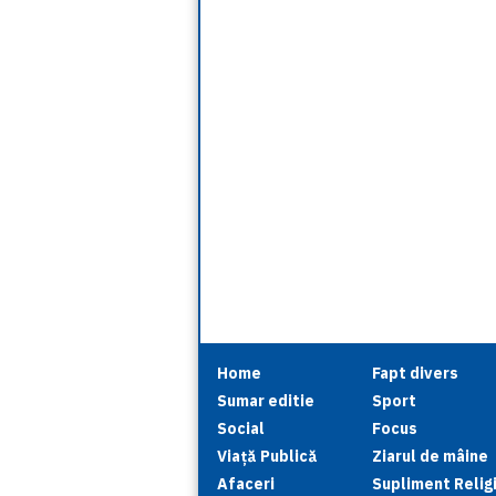
Home
Fapt divers
Sumar editie
Sport
Social
Focus
Viață Publică
Ziarul de mâine
Afaceri
Supliment Relig