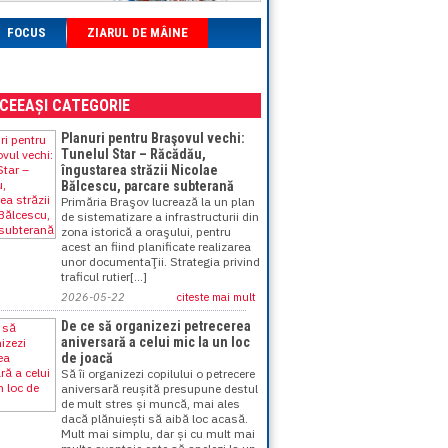
FOCUS
ZIARUL DE MÂINE
ACEEAȘI CATEGORIE
Planuri pentru Braşovul vechi:
Tunelul Star – Răcădău,
îngustarea străzii Nicolae
Bălcescu, parcare subterană
Primăria Braşov lucrează la un plan
de sistematizare a infrastructurii din
zona istorică a oraşului, pentru
acest an fiind planificate realizarea
unor documentaŢii. Strategia privind
traficul rutier[...]
2026-05-22
citeste mai mult
De ce să organizezi petrecerea
aniversară a celui mic la un loc
de joacă
Să îi organizezi copilului o petrecere
aniversară reușită presupune destul
de mult stres și muncă, mai ales
dacă plănuiești să aibă loc acasă.
Mult mai simplu, dar și cu mult mai