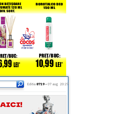
Editia
8719 -
07 aug
20:27