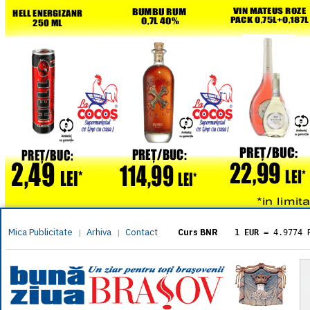
Mica Publicitate
Arhiva
Contact
|
|
Curs BNR
1 EUR
= 4.9774 
1 USD
= 4.3833 
1 GBP
= 5.8304 
1 XAU
= 464.461
1 AED
= 1.1933 
1 AUD
= 2.7957 
1 BGN
= 2.5449 