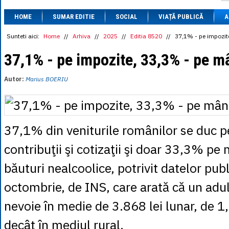
1 BRL
= 0.7714 
HOME
SUMAR EDITIE
SOCIAL
VIAȚĂ PUBLICĂ
1 CAD
= 3.1559 
A
1 CHF
= 5.2813 
1 CNY
= 0.6015 
Sunteti aici:
Home
//
Arhiva
//
2025
//
Editia 8520
//
37,1% - pe impozit
1 CZK
= 0.1993 
1 DKK
= 0.6668 
37,1% - pe impozite, 33,3% - pe m
1 EGP
= 0.0860 
1 HUF
= 1.2223 
Autor:
Marius BOERIU
1 INR
= 0.0513 
1 JPY
= 3.0556 
1 KRW
= 0.3047 
1 MDL
= 0.2538 
1 MXN
= 0.2227 
37,1% din veniturile românilor se duc p
1 NOK
= 0.4191 
1 NZD
= 2.6097 
contribuţii şi cotizaţii şi doar 33,3% pe
1 PLN
= 1.1646 
1 RSD
= 0.0425 
băuturi nealcoolice, potrivit datelor pub
1 RUB
= 0.0530 
1 SEK
= 0.4526 
octombrie, de INS, care arată că un adul
1 TRY
= 0.1141 
1 UAH
= 0.1048 
1 XDR
= 5.9383 
nevoie în medie de 3.868 lei lunar, de 1
1 ZAR
= 0.2318 
decât în mediul rural.