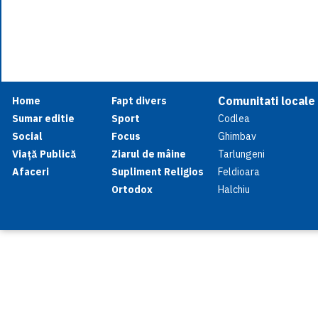
Comunitati locale
Home
Fapt divers
Sumar editie
Sport
Codlea
Social
Focus
Ghimbav
Viață Publică
Ziarul de mâine
Tarlungeni
Afaceri
Supliment Religios
Feldioara
Ortodox
Halchiu