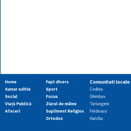
Comunitati locale
Home
Fapt divers
Sumar editie
Sport
Codlea
Social
Focus
Ghimbav
Viață Publică
Ziarul de mâine
Tarlungeni
Afaceri
Supliment Religios
Feldioara
Ortodox
Halchiu