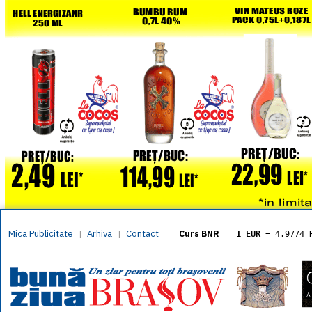
Mica Publicitate
Arhiva
Contact
|
|
Curs BNR
1 EUR
= 4.9774 
1 USD
= 4.3833 
1 GBP
= 5.8304 
1 XAU
= 464.461
1 AED
= 1.1933 
1 AUD
= 2.7957 
1 BGN
= 2.5449 