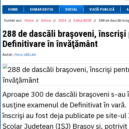
1 BRL
= 0.7714 
HOME
SUMAR EDITIE
SOCIAL
VIAȚĂ PUBLICĂ
1 CAD
= 3.1559 
A
1 CHF
= 5.2813 
1 CNY
= 0.6015 
Sunteti aici:
Home
//
Arhiva
//
2024
//
Editia 8108
//
288 de dascăli braş
1 CZK
= 0.1993 
1 DKK
= 0.6668 
288 de dascăli braşoveni, înscrişi
1 EGP
= 0.0860 
Definitivare în învăţământ
1 HUF
= 1.2223 
1 INR
= 0.0513 
1 JPY
= 3.0556 
Autor:
Petra VÂRLAN
1 KRW
= 0.3047 
1 MDL
= 0.2538 
1 MXN
= 0.2227 
1 NOK
= 0.4191 
1 NZD
= 2.6097 
1 PLN
= 1.1646 
1 RSD
= 0.0425 
Aproape 300 de dascăli braşoveni s-au î
1 RUB
= 0.0530 
1 SEK
= 0.4526 
susţine examenul de Definitivat în vară. 
1 TRY
= 0.1141 
1 UAH
= 0.1048 
înscrişi au fost deja publicate pe site-ul
1 XDR
= 5.9383 
1 ZAR
= 0.2318 
Şcolar Judeţean (IŞJ) Braşov şi, potrivit