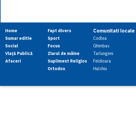
Comunitati locale
Home
Fapt divers
Sumar editie
Sport
Codlea
Social
Focus
Ghimbav
Viață Publică
Ziarul de mâine
Tarlungeni
Afaceri
Supliment Religios
Feldioara
Ortodox
Halchiu