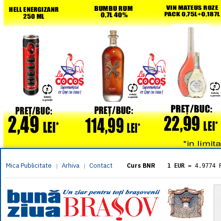
Mica Publicitate
Arhiva
Contact
|
|
Curs BNR
1 EUR
= 4.9774 
1 USD
= 4.3833 
1 GBP
= 5.8304 
1 XAU
= 464.461
1 AED
= 1.1933 
1 AUD
= 2.7957 
1 BGN
= 2.5449 