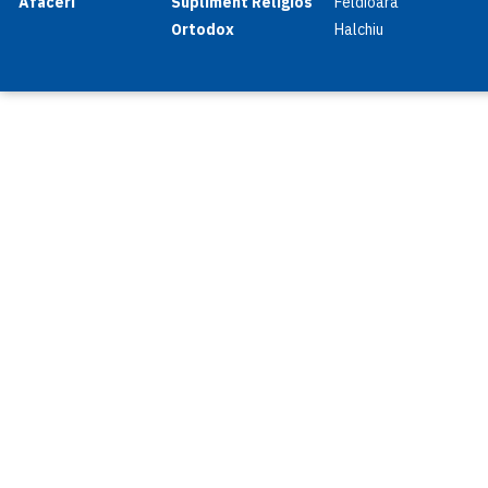
Afaceri
Supliment Religios
Feldioara
Ortodox
Halchiu