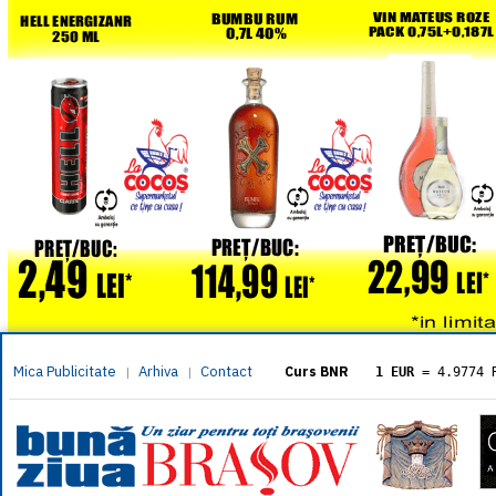
Mica Publicitate
Arhiva
Contact
|
|
Curs BNR
1 EUR
= 4.9774 
1 USD
= 4.3833 
1 GBP
= 5.8304 
1 XAU
= 464.461
1 AED
= 1.1933 
1 AUD
= 2.7957 
1 BGN
= 2.5449 