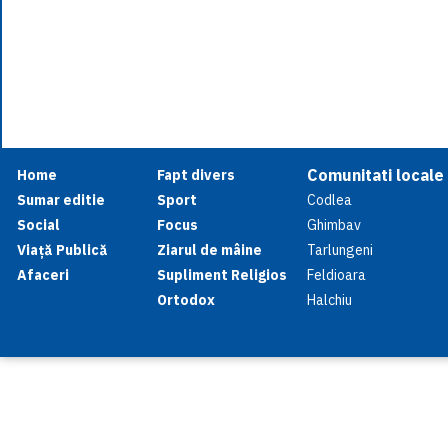
Comunitati locale
Home
Fapt divers
Sumar editie
Sport
Codlea
Social
Focus
Ghimbav
Viață Publică
Ziarul de mâine
Tarlungeni
Afaceri
Supliment Religios
Feldioara
Ortodox
Halchiu