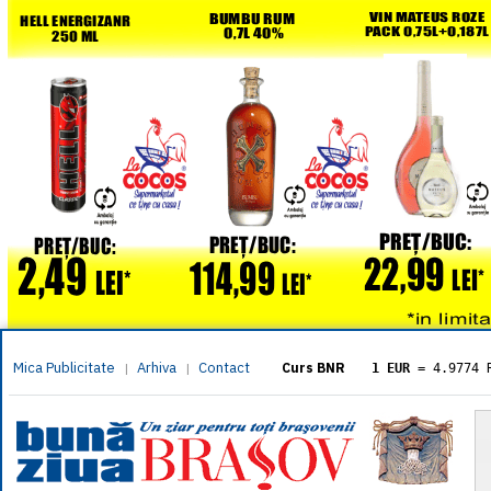
Mica Publicitate
Arhiva
Contact
|
|
Curs BNR
1 EUR
= 4.9774 
1 USD
= 4.3833 
1 GBP
= 5.8304 
1 XAU
= 464.461
1 AED
= 1.1933 
1 AUD
= 2.7957 
1 BGN
= 2.5449 