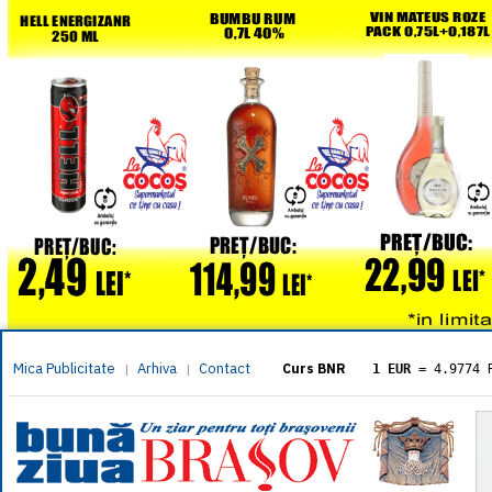
Mica Publicitate
Arhiva
Contact
|
|
Curs BNR
1 EUR
= 4.9774 
1 USD
= 4.3833 
1 GBP
= 5.8304 
1 XAU
= 464.461
1 AED
= 1.1933 
1 AUD
= 2.7957 
1 BGN
= 2.5449 