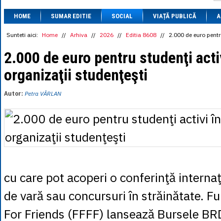
1 BRL
= 0.7714 
HOME
SUMAR EDITIE
SOCIAL
VIAȚĂ PUBLICĂ
1 CAD
= 3.1559 
A
1 CHF
= 5.2813 
1 CNY
= 0.6015 
Sunteti aici:
Home
//
Arhiva
//
2026
//
Editia 8608
//
2.000 de euro pentru
1 CZK
= 0.1993 
1 DKK
= 0.6668 
2.000 de euro pentru studenţi acti
1 EGP
= 0.0860 
organizaţii studenţeşti
1 HUF
= 1.2223 
1 INR
= 0.0513 
1 JPY
= 3.0556 
Autor:
Petra VÂRLAN
1 KRW
= 0.3047 
1 MDL
= 0.2538 
1 MXN
= 0.2227 
1 NOK
= 0.4191 
1 NZD
= 2.6097 
1 PLN
= 1.1646 
1 RSD
= 0.0425 
1 RUB
= 0.0530 
1 SEK
= 0.4526 
cu care pot acoperi o conferinţă internaţ
1 TRY
= 0.1141 
1 UAH
= 0.1048 
de vară sau concursuri în străinătate. F
1 XDR
= 5.9383 
1 ZAR
= 0.2318 
For Friends (FFFF) lansează Bursele BR