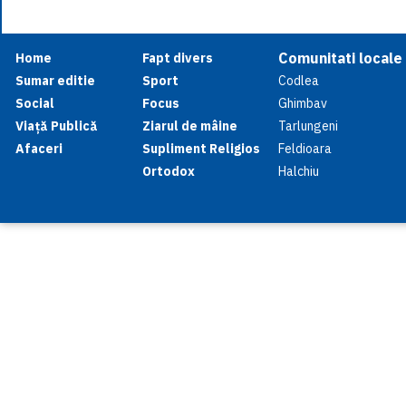
Comunitati locale
Home
Fapt divers
Sumar editie
Sport
Codlea
Social
Focus
Ghimbav
Viață Publică
Ziarul de mâine
Tarlungeni
Afaceri
Supliment Religios
Feldioara
Ortodox
Halchiu