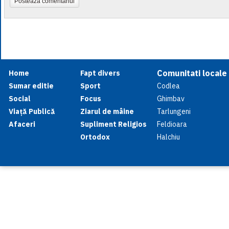
Postează comentariul
Comunitati locale
Home
Fapt divers
Sumar editie
Sport
Codlea
Social
Focus
Ghimbav
Viață Publică
Ziarul de mâine
Tarlungeni
Afaceri
Supliment Religios
Feldioara
Ortodox
Halchiu