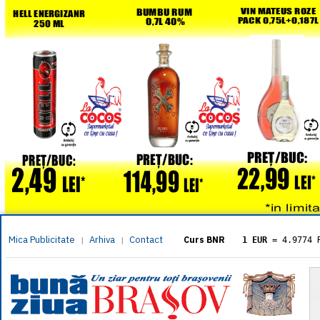
Mica Publicitate
Arhiva
Contact
|
|
Curs BNR
1 EUR
= 4.9774 
1 USD
= 4.3833 
1 GBP
= 5.8304 
1 XAU
= 464.461
1 AED
= 1.1933 
1 AUD
= 2.7957 
1 BGN
= 2.5449 