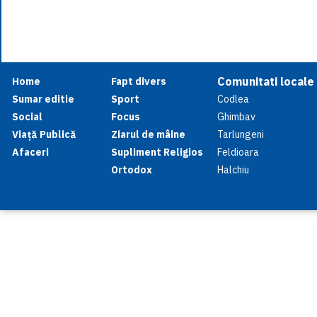
Comunitati locale
Home
Fapt divers
Sumar editie
Sport
Codlea
Social
Focus
Ghimbav
Viață Publică
Ziarul de mâine
Tarlungeni
Afaceri
Supliment Religios
Feldioara
Ortodox
Halchiu