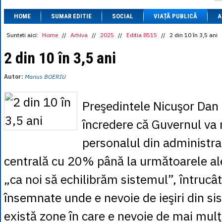
1 BRL
= 0.7714 
HOME
SUMAR EDITIE
SOCIAL
VIAȚĂ PUBLICĂ
1 CAD
= 3.1559 
A
1 CHF
= 5.2813 
1 CNY
= 0.6015 
Sunteti aici:
Home
//
Arhiva
//
2025
//
Editia 8515
//
2 din 10 în 3,5 ani
1 CZK
= 0.1993 
1 DKK
= 0.6668 
2 din 10 în 3,5 ani
1 EGP
= 0.0860 
1 HUF
= 1.2223 
Autor:
Marius BOERIU
1 INR
= 0.0513 
1 JPY
= 3.0556 
1 KRW
= 0.3047 
Preşedintele Nicuşor Dan 
1 MDL
= 0.2538 
1 MXN
= 0.2227 
încredere că Guvernul va 
1 NOK
= 0.4191 
1 NZD
= 2.6097 
personalul din administraţ
1 PLN
= 1.1646 
1 RSD
= 0.0425 
centrală cu 20% până la următoarele ale
1 RUB
= 0.0530 
1 SEK
= 0.4526 
„ca noi să echilibrăm sistemul”, întrucâ
1 TRY
= 0.1141 
1 UAH
= 0.1048 
însemnate unde e nevoie de ieşiri din s
1 XDR
= 5.9383 
1 ZAR
= 0.2318 
există zone în care e nevoie de mai mulţ