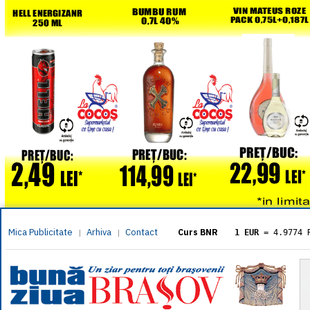
Mica Publicitate
Arhiva
Contact
|
|
Curs BNR
1 EUR
= 4.9774 
1 USD
= 4.3833 
1 GBP
= 5.8304 
1 XAU
= 464.461
1 AED
= 1.1933 
1 AUD
= 2.7957 
1 BGN
= 2.5449 