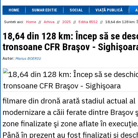
1 BRL
= 0.7714 
HOME
SUMAR EDITIE
SOCIAL
VIAȚĂ PUBLICĂ
1 CAD
= 3.1559 
A
1 CHF
= 5.2813 
1 CNY
= 0.6015 
Sunteti aici:
Home
//
Arhiva
//
2025
//
Editia 8552
//
18,64 din 128 km: 
1 CZK
= 0.1993 
1 DKK
= 0.6668 
18,64 din 128 km: Încep să se des
1 EGP
= 0.0860 
tronsoane CFR Braşov - Sighişoar
1 HUF
= 1.2223 
1 INR
= 0.0513 
1 JPY
= 3.0556 
Autor:
Marius BOERIU
1 KRW
= 0.3047 
1 MDL
= 0.2538 
1 MXN
= 0.2227 
1 NOK
= 0.4191 
1 NZD
= 2.6097 
1 PLN
= 1.1646 
1 RSD
= 0.0425 
filmare din dronă arată stadiul actual al 
1 RUB
= 0.0530 
1 SEK
= 0.4526 
modernizare a căii ferate dintre Braşov ş
1 TRY
= 0.1141 
1 UAH
= 0.1048 
zone finalizate şi zone aflate în execuţie
1 XDR
= 5.9383 
1 ZAR
= 0.2318 
Până în prezent au fost finalizaţi şi desch