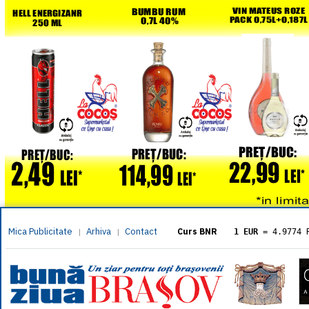
Mica Publicitate
Arhiva
Contact
|
|
Curs BNR
1 EUR
= 4.9774 
1 USD
= 4.3833 
1 GBP
= 5.8304 
1 XAU
= 464.461
1 AED
= 1.1933 
1 AUD
= 2.7957 
1 BGN
= 2.5449 