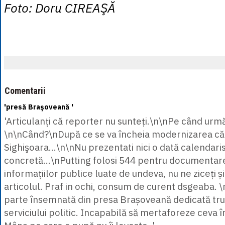
Foto: Doru CIREAŞĂ
Comentarii
'presă Brașoveană '
'Articulanți că reporter nu sunteți.\n\nPe când ur
\n\nCând?\nDupă ce se va încheia modernizarea căi
Sighişoara...\n\nNu prezentati nici o dată calendaris
concretă...\nPutting folosi 544 pentru documentar
informațiilor publice luate de undeva, nu ne ziceți ș
articolul. Praf in ochi, consum de curent dsgeaba. 
parte însemnată din presa Brașoveană dedicată trup
serviciului politic. Incapabilă să mertaforeze ceva 