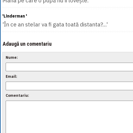
Mâna pe care o pupă nu îi lovește. '
'Linderman '
'În ce an stelar va fi gata toată distanta?...'
Adaugă un comentariu
Nume:
Email:
Comentariu: