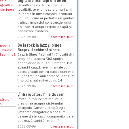
digitală a realităţii din teren
Simulări ce vor fi posibile: ce
localităţi, terenuri sau drumuri ar fi
inundate în urma creşterii debitului
unui râu, cum ar perturba un şantier
traficul, impactul construcţiei unui
nou cartier asupra reţelei de apă şi
canalizare existente
2026-08-08
citeste mai mult
De la rock la jazz şi blues:
Braşovul schimbă vibe-ul
Jazz & Blues Festival în 7 locaţii din
oraş, anul acesta fără sprijin
financiar de la CJ sau Primărie. Din
această cauză, evenimentele cu
acces gratuit pentru public sunt mai
puţine faţă de anii anteriori, dar sunt
în programul ediţiei cu nr. 14
2026-08-06
citeste mai mult
„Întrerupătorul”, la Guvern
Pentru a reduce cât mai mult
presiunea asupra sistemului
energetic, Guvernul pregăteşte
limitarea obligatorie a consumului
de energie în cazul companiilor care
utilizează cantităţi mari[...]
2026-08-06
citeste mai mult