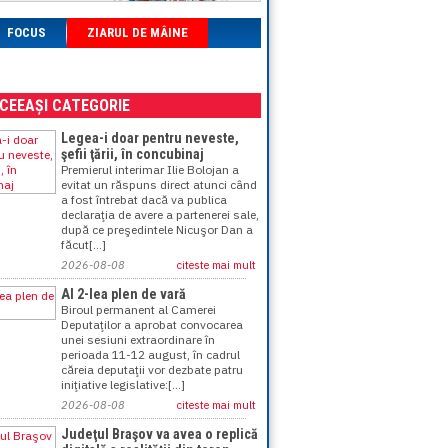
FOCUS
ZIARUL DE MÂINE
ACEEAȘI CATEGORIE
Legea-i doar pentru neveste,
şefii ţării, în concubinaj
Premierul interimar Ilie Bolojan a
evitat un răspuns direct atunci când
a fost întrebat dacă va publica
declaraţia de avere a partenerei sale,
după ce preşedintele Nicuşor Dan a
făcut[...]
2026-08-08
citeste mai mult
Al 2-lea plen de vară
Biroul permanent al Camerei
Deputaţilor a aprobat convocarea
unei sesiuni extraordinare în
perioada 11-12 august, în cadrul
căreia deputaţii vor dezbate patru
iniţiative legislative:[...]
2026-08-08
citeste mai mult
Judeţul Braşov va avea o replică