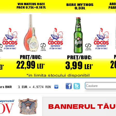
urs BNR
1 EUR
= 4.9774 RON
1 USD
= 4.3833 RON
1 GBP
= 5.8304 RON
1 XAU
= 464.4611 RON
1 AED
= 1.1933 RON
1 AUD
= 2.7957 RON
1 BGN
= 2.5449 RON