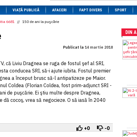
1 BRL
= 0.7714 RON
VIAȚĂ PUBLICĂ
1 CAD
= 3.1559 RON
AFACERI
FAPT DIVERS
SPORT
1 CHF
= 5.2813 RON
1 CNY
= 0.6015 RON
itia 6681
//
150 de ani la puşcărie
1 CZK
= 0.1993 RON
DIN 
1 DKK
= 0.6668 RON
e
1 EGP
= 0.0860 RON
1 HUF
= 1.2223 RON
Publicat la
14 martie 2018
1 INR
= 0.0513 RON
1 JPY
= 3.0556 RON
1 KRW
= 0.3047 RON
TV, că Liviu Dragnea se ruga de fostul şef al SRI,
1 MDL
= 0.2538 RON
ta conducea SRI, să-i ajute iubita. Fostul premier
1 MXN
= 0.2227 RON
1 NOK
= 0.4191 RON
gnea a început brusc să-l antipatizeze pe Maior.
1 NZD
= 2.6097 RON
l Coldea (Florian Coldea, fost prim-adjunct SRI -
1 PLN
= 1.1646 RON
 ani de puşcărie. Ei ştiu multe despre Dragnea,
1 RSD
= 0.0425 RON
1 RUB
= 0.0530 RON
se dă cocoş, vrea să negocieze. O să iasă în 2040
1 SEK
= 0.4526 RON
1 TRY
= 0.1141 RON
1 UAH
= 0.1048 RON
1 XDR
= 5.9383 RON
1 ZAR
= 0.2318 RON
+0
-0