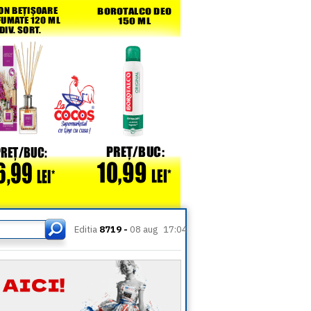
Editia
8719 -
08 aug
17:04