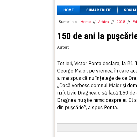
HOME
SUMAR EDITIE
SOCIAL
Sunteti aici:
Home
//
Arhiva
//
2018
//
Ed
150 de ani la puşcări
Autor:
Tot ieri, Victor Ponta declara, la B1 
George Maior, pe vremea în care aces
a mai spus că nu înţelege de ce Dra
„Dacă vorbesc domnul Maior şi domnu
n.r.), Liviu Dragnea o să facă 150 de
Dragnea nu ştie nimic despre ei. El 
din puşcărie”, a spus Ponta.