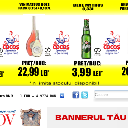
urs BNR
1 EUR
= 4.9774 RON
1 USD
= 4.3833 RON
1 GBP
= 5.8304 RON
1 XAU
= 464.4611 RON
1 AED
= 1.1933 RON
1 AUD
= 2.7957 RON
1 BGN
= 2.5449 RON