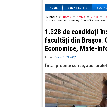
HOME
SUMAR EDITIE
SOCIAL
Sunteti aici:
Home
//
Arhiva
//
2018
//
Ed
1.328 de candidaţi înscrişi în două zile la cele
1.328 de candidaţi îns
facultăţi din Braşov. 
Economice, Mate-Info
Autor:
Adina CHIRVASĂ
Întâi probele scrise, apoi orale