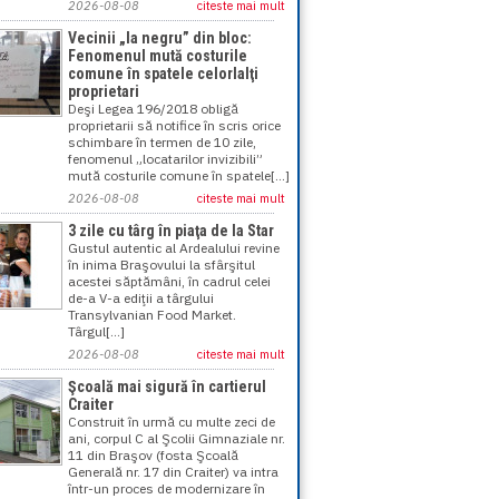
2026-08-08
citeste mai mult
Vecinii „la negru” din bloc:
Fenomenul mută costurile
comune în spatele celorlalţi
proprietari
Deşi Legea 196/2018 obligă
proprietarii să notifice în scris orice
schimbare în termen de 10 zile,
fenomenul „locatarilor invizibili”
mută costurile comune în spatele[...]
2026-08-08
citeste mai mult
3 zile cu târg în piaţa de la Star
Gustul autentic al Ardealului revine
în inima Braşovului la sfârşitul
acestei săptămâni, în cadrul celei
de-a V-a ediţii a târgului
Transylvanian Food Market.
Târgul[...]
2026-08-08
citeste mai mult
Şcoală mai sigură în cartierul
Craiter
Construit în urmă cu multe zeci de
ani, corpul C al Şcolii Gimnaziale nr.
11 din Braşov (fosta Şcoală
Generală nr. 17 din Craiter) va intra
într-un proces de modernizare în