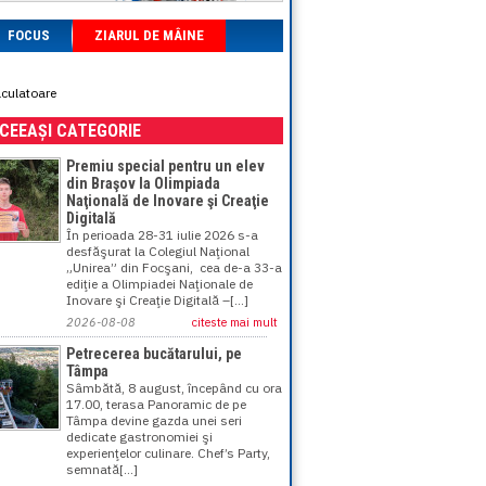
FOCUS
ZIARUL DE MÂINE
lculatoare
ACEEAȘI CATEGORIE
Premiu special pentru un elev
din Braşov la Olimpiada
Naţională de Inovare şi Creaţie
Digitală
În perioada 28-31 iulie 2026 s-a
desfăşurat la Colegiul Naţional
„Unirea” din Focşani, cea de-a 33-a
ediţie a Olimpiadei Naţionale de
Inovare şi Creaţie Digitală –[...]
2026-08-08
citeste mai mult
Petrecerea bucătarului, pe
Tâmpa
Sâmbătă, 8 august, începând cu ora
17.00, terasa Panoramic de pe
Tâmpa devine gazda unei seri
dedicate gastronomiei şi
experienţelor culinare. Chef’s Party,
semnată[...]