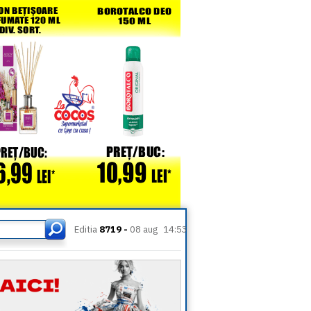
Editia
8719 -
08 aug
14:53