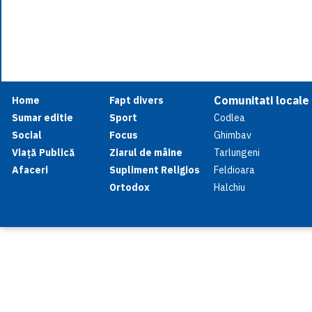
Comunitati locale
Home
Fapt divers
Sumar editie
Sport
Codlea
Social
Focus
Ghimbav
Viață Publică
Ziarul de mâine
Tarlungeni
Afaceri
Supliment Religios
Feldioara
Ortodox
Halchiu