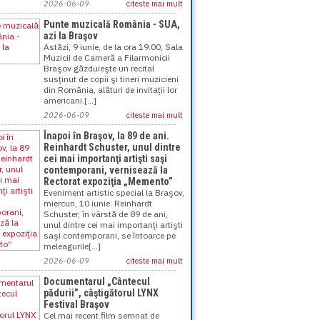
2026-06-09
citeste mai mult
Punte muzicală România - SUA,
azi la Braşov
Astăzi, 9 iunie, de la ora 19:00, Sala
Muzicii de Cameră a Filarmonicii
Braşov găzduieşte un recital
susţinut de copii şi tineri muzicieni
din România, alături de invitaţii lor
americani.[...]
2026-06-09
citeste mai mult
Înapoi în Braşov, la 89 de ani.
Reinhardt Schuster, unul dintre
cei mai importanţi artişti saşi
contemporani, vernisează la
Rectorat expoziţia „Memento”
Eveniment artistic special la Braşov,
miercuri, 10 iunie. Reinhardt
Schuster, în vârstă de 89 de ani,
unul dintre cei mai importanţi artişti
saşi contemporani, se întoarce pe
meleagurile[...]
2026-06-09
citeste mai mult
Documentarul „Cântecul
pădurii”, câştigătorul LYNX
Festival Braşov
Cel mai recent film semnat de