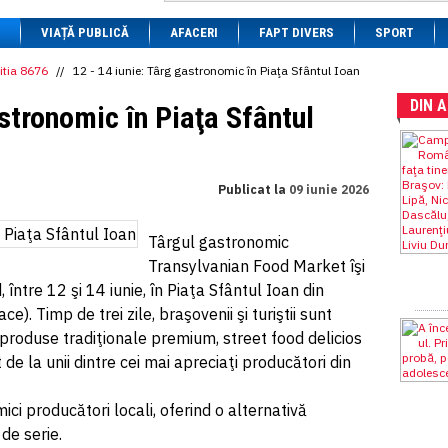
1 BRL
= 0.7714 RON
VIAȚĂ PUBLICĂ
1 CAD
= 3.1559 RON
AFACERI
FAPT DIVERS
SPORT
1 CHF
= 5.2813 RON
1 CNY
= 0.6015 RON
itia 8676
//
12 - 14 iunie: Târg gastronomic în Piaţa Sfântul Ioan
1 CZK
= 0.1993 RON
DIN 
1 DKK
= 0.6668 RON
astronomic în Piaţa Sfântul
1 EGP
= 0.0860 RON
1 HUF
= 1.2223 RON
1 INR
= 0.0513 RON
1 JPY
= 3.0556 RON
Publicat la
09 iunie 2026
1 KRW
= 0.3047 RON
1 MDL
= 0.2538 RON
1 MXN
= 0.2227 RON
Târgul gastronomic
1 NOK
= 0.4191 RON
Transylvanian Food Market îşi
1 NZD
= 2.6097 RON
1 PLN
= 1.1646 RON
între 12 şi 14 iunie, în Piaţa Sfântul Ioan din
1 RSD
= 0.0425 RON
e). Timp de trei zile, braşovenii şi turiştii sunt
1 RUB
= 0.0530 RON
 produse tradiţionale premium, street food delicios
1 SEK
= 0.4526 RON
1 TRY
= 0.1141 RON
 de la unii dintre cei mai apreciaţi producători din
1 UAH
= 0.1048 RON
1 XDR
= 5.9383 RON
mici producători locali, oferind o alternativă
1 ZAR
= 0.2318 RON
de serie.