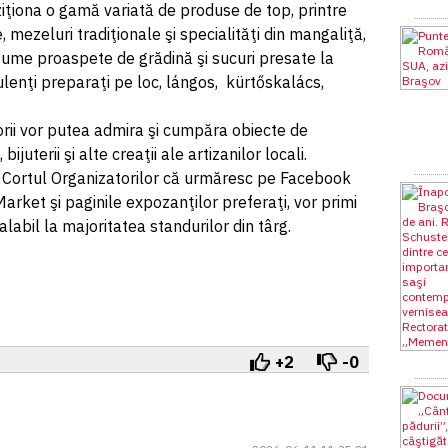
iziţiona o gamă variată de produse de top, printre
 mezeluri tradiţionale şi specialităţi din mangaliţă,
gume proaspete de grădină şi sucuri presate la
ulenţi preparaţi pe loc, lángos, kürtőskalács,
torii vor putea admira şi cumpăra obiecte de
juterii şi alte creaţii ale artizanilor locali.
la Cortul Organizatorilor că urmăresc pe Facebook
arket şi paginile expozanţilor preferaţi, vor primi
abil la majoritatea standurilor din târg.
+2
-0