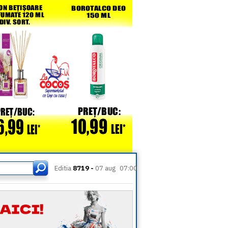
Editia
8719 -
07 aug
07:00