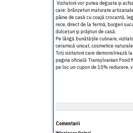
Vizitatorii vor putea degusta şi ach
care: brânzeturi maturate artizanale,
pâine de casă cu coajă crocantă, le
rece, direct de la fermă, burgeri suc
dulceţuri şi prăjituri de casă.
Pe lângă bunătăţile culinare, vizita
ceramică unicat, cosmetice naturale, bi
Toţi vizitatorii care demonstrează 
pagina oficială Transylvanian Food M
pe loc un cupon de 10% reducere, val
Comentarii