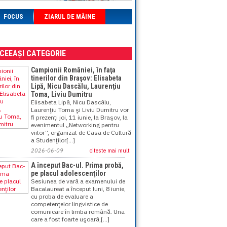
FOCUS
ZIARUL DE MÂINE
ACEEAȘI CATEGORIE
Campionii României, în faţa
tinerilor din Braşov: Elisabeta
Lipă, Nicu Dascălu, Laurenţiu
Toma, Liviu Dumitru
Elisabeta Lipă, Nicu Dascălu,
Laurenţiu Toma şi Liviu Dumitru vor
fi prezenţi joi, 11 iunie, la Braşov, la
evenimentul „Networking pentru
viitor”, organizat de Casa de Cultură
a Studenţilor[...]
2026-06-09
citeste mai mult
A început Bac-ul. Prima probă,
pe placul adolescenţilor
Sesiunea de vară a examenului de
Bacalaureat a început luni, 8 iunie,
cu proba de evaluare a
competenţelor lingvistice de
comunicare în limba română. Una
care a fost foarte uşoară,[...]