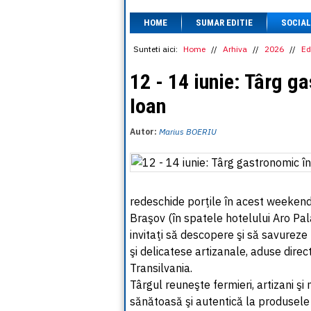
HOME
SUMAR EDITIE
SOCIAL
Sunteti aici:
Home
//
Arhiva
//
2026
//
Ed
12 - 14 iunie: Târg g
Ioan
Autor:
Marius BOERIU
redeschide porţile în acest weekend, 
Braşov (în spatele hotelului Aro Palac
invitaţi să descopere şi să savureze
şi delicatese artizanale, aduse direct
Transilvania.
Târgul reuneşte fermieri, artizani şi 
sănătoasă şi autentică la produsele 