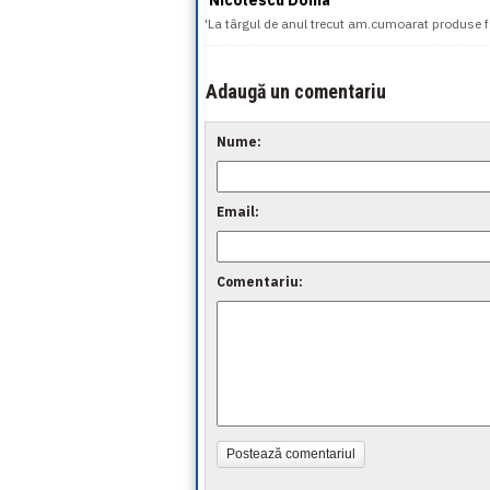
'Nicolescu Doina'
'La târgul de anul trecut am.cumoarat produse f
Adaugă un comentariu
Nume:
Email:
Comentariu:
Postează comentariul