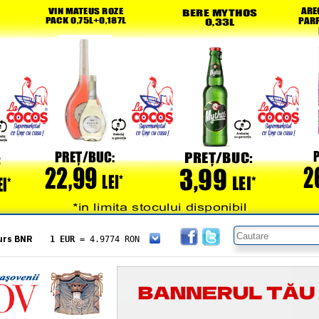
urs BNR
1 EUR
= 4.9774 RON
1 USD
= 4.3833 RON
1 GBP
= 5.8304 RON
1 XAU
= 464.4611 RON
1 AED
= 1.1933 RON
1 AUD
= 2.7957 RON
1 BGN
= 2.5449 RON