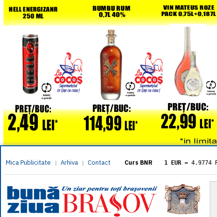
Mica Publicitate
Arhiva
Contact
|
|
Curs BNR
1 EUR
= 4.9774 
1 USD
= 4.3833 
1 GBP
= 5.8304 
1 XAU
= 464.461
1 AED
= 1.1933 
1 AUD
= 2.7957 
1 BGN
= 2.5449 