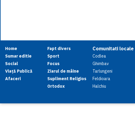
Comunitati locale
Home
Fapt divers
Sumar editie
Sport
Codlea
Social
Focus
Ghimbav
Viață Publică
Ziarul de mâine
Tarlungeni
Afaceri
Supliment Religios
Feldioara
Ortodox
Halchiu