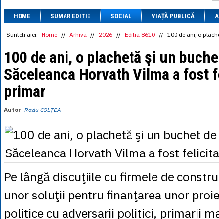
1 BRL
= 0.7714 
HOME
SUMAR EDITIE
SOCIAL
VIAȚĂ PUBLICĂ
1 CAD
= 3.1559 
A
1 CHF
= 5.2813 
1 CNY
= 0.6015 
Sunteti aici:
Home
//
Arhiva
//
2026
//
Editia 8610
//
100 de ani, o plache
1 CZK
= 0.1993 
1 DKK
= 0.6668 
100 de ani, o plachetă şi un buchet
1 EGP
= 0.0860 
Săceleanca Horvath Vilma a fost fe
1 HUF
= 1.2223 
1 INR
= 0.0513 
primar
1 JPY
= 3.0556 
1 KRW
= 0.3047 
1 MDL
= 0.2538 
Autor:
Radu COLŢEA
1 MXN
= 0.2227 
1 NOK
= 0.4191 
1 NZD
= 2.6097 
1 PLN
= 1.1646 
1 RSD
= 0.0425 
1 RUB
= 0.0530 
1 SEK
= 0.4526 
Pe lângă discuţiile cu firmele de constru
1 TRY
= 0.1141 
1 UAH
= 0.1048 
unor soluţii pentru finanţarea unor proie
1 XDR
= 5.9383 
1 ZAR
= 0.2318 
politice cu adversarii politici, primarii m