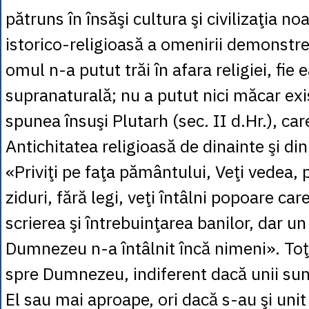
pătruns în însăşi cultura şi civilizaţia n
istorico-religioasă a omenirii demonstr
omul n-a putut trăi în afara religiei, fie
supranaturală; nu a putut nici măcar exi
spunea însuşi Plutarh (sec. II d.Hr.), ca
Antichitatea religioasă de dinainte şi di
«Priviţi pe faţa pământului, Veţi vedea, p
ziduri, fără legi, veţi întâlni popoare ca
scrierea şi întrebuinţarea banilor, dar u
Dumnezeu n-a întâlnit încă nimeni». Toţ
spre Dumnezeu, indiferent dacă unii su
El sau mai aproape, ori dacă s-au şi unit 