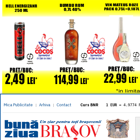
Mica Publicitate
Arhiva
Contact
|
|
Curs BNR
1 EUR
= 4.9774 
1 USD
= 4.3833 
1 GBP
= 5.8304 
1 XAU
= 464.461
1 AED
= 1.1933 
1 AUD
= 2.7957 
1 BGN
= 2.5449 