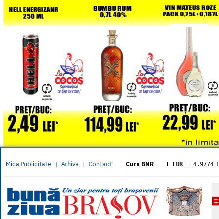
Mica Publicitate
Arhiva
Contact
|
|
Curs BNR
1 EUR
= 4.9774 
1 USD
= 4.3833 
1 GBP
= 5.8304 
1 XAU
= 464.461
1 AED
= 1.1933 
1 AUD
= 2.7957 
1 BGN
= 2.5449 