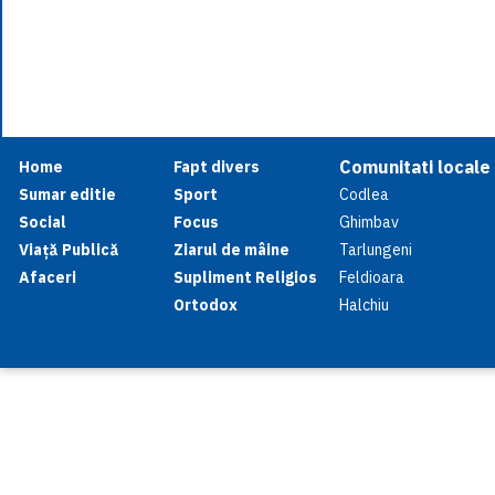
Comunitati locale
Home
Fapt divers
Sumar editie
Sport
Codlea
Social
Focus
Ghimbav
Viață Publică
Ziarul de mâine
Tarlungeni
Afaceri
Supliment Religios
Feldioara
Ortodox
Halchiu