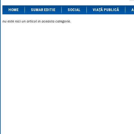
1 BRL
= 0.7714 
HOME
SUMAR EDITIE
SOCIAL
VIAȚĂ PUBLICĂ
1 CAD
= 3.1559 
A
1 CHF
= 5.2813 
1 CNY
= 0.6015 
nu este nici un articol in aceasta categorie.
1 CZK
= 0.1993 
1 DKK
= 0.6668 
1 EGP
= 0.0860 
1 HUF
= 1.2223 
1 INR
= 0.0513 
1 JPY
= 3.0556 
1 KRW
= 0.3047 
1 MDL
= 0.2538 
1 MXN
= 0.2227 
1 NOK
= 0.4191 
1 NZD
= 2.6097 
1 PLN
= 1.1646 
1 RSD
= 0.0425 
1 RUB
= 0.0530 
1 SEK
= 0.4526 
1 TRY
= 0.1141 
1 UAH
= 0.1048 
1 XDR
= 5.9383 
1 ZAR
= 0.2318 