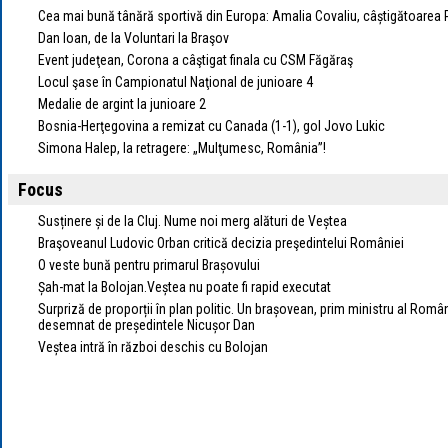
Cea mai bună tânără sportivă din Europa: Amalia Covaliu, câștigătoarea
Dan Ioan, de la Voluntari la Braşov
Event judeţean, Corona a câştigat finala cu CSM Făgăraş
Locul şase în Campionatul Naţional de junioare 4
Medalie de argint la junioare 2
Bosnia-Herţegovina a remizat cu Canada (1-1), gol Jovo Lukic
Simona Halep, la retragere: „Mulţumesc, România”!
Focus
Susținere și de la Cluj. Nume noi merg alături de Veștea
Braşoveanul Ludovic Orban critică decizia preşedintelui României
O veste bună pentru primarul Brașovului
Șah-mat la Bolojan.Veștea nu poate fi rapid executat
Surpriză de proporții în plan politic. Un brașovean, prim ministru al Româ
desemnat de președintele Nicușor Dan
Veștea intră în război deschis cu Bolojan