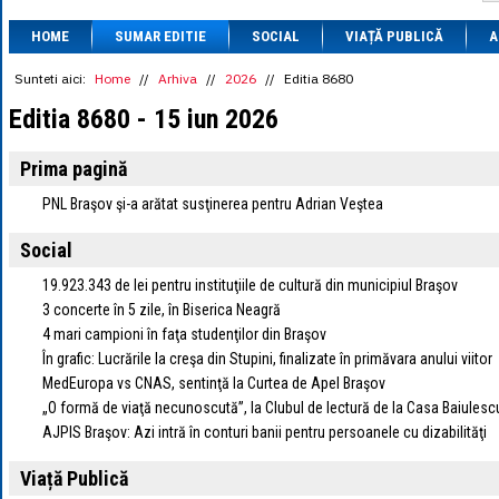
1 BRL
= 0.7714 
HOME
SUMAR EDITIE
SOCIAL
VIAȚĂ PUBLICĂ
1 CAD
= 3.1559 
A
1 CHF
= 5.2813 
1 CNY
= 0.6015 
Sunteti aici:
Home
//
Arhiva
//
2026
//
Editia 8680
1 CZK
= 0.1993 
Editia 8680 - 15 iun 2026
1 DKK
= 0.6668 
1 EGP
= 0.0860 
1 HUF
= 1.2223 
Prima pagină
1 INR
= 0.0513 
1 JPY
= 3.0556 
PNL Braşov şi-a arătat susţinerea pentru Adrian Veştea
1 KRW
= 0.3047 
1 MDL
= 0.2538 
Social
1 MXN
= 0.2227 
1 NOK
= 0.4191 
19.923.343 de lei pentru instituţiile de cultură din municipiul Braşov
1 NZD
= 2.6097 
3 concerte în 5 zile, în Biserica Neagră
1 PLN
= 1.1646 
4 mari campioni în faţa studenţilor din Braşov
1 RSD
= 0.0425 
1 RUB
= 0.0530 
În grafic: Lucrările la creşa din Stupini, finalizate în primăvara anului viitor
1 SEK
= 0.4526 
MedEuropa vs CNAS, sentinţă la Curtea de Apel Braşov
1 TRY
= 0.1141 
„O formă de viaţă necunoscută”, la Clubul de lectură de la Casa Baiulesc
1 UAH
= 0.1048 
AJPIS Braşov: Azi intră în conturi banii pentru persoanele cu dizabilităţi
1 XDR
= 5.9383 
1 ZAR
= 0.2318 
Viață Publică