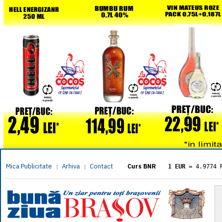
Mica Publicitate
Arhiva
Contact
|
|
Curs BNR
1 EUR
= 4.9774 
1 USD
= 4.3833 
1 GBP
= 5.8304 
1 XAU
= 464.461
1 AED
= 1.1933 
1 AUD
= 2.7957 
1 BGN
= 2.5449 