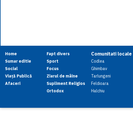
Comunitati locale
Home
Fapt divers
Sumar editie
Sport
Codlea
Social
Focus
Ghimbav
Viață Publică
Ziarul de mâine
Tarlungeni
Afaceri
Supliment Religios
Feldioara
Ortodox
Halchiu