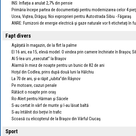
INS: Inflația a anulat 2,7% din pensie
Primăria începe partea de documentaţii pentru modernizarea celor 4 pieţ
Ucea, Viştea, Drăguş: Noi exproprieri pentru Autostrada Sibiu - Făgaraş
ANRE: Furnizorii de energie electrică şi gaze naturale vor fi etichetaţi în 
Fapt divers
Agățată în magazin, de la flirt la palme
El 16 ani, ea 15, elevă model. O vindea prin camere închiriate în Brașov, 
Al 5-lea urs „executat” la Braşov
Alarmă în miez de noapte pentru un bunic de 82 de ani
Hoțul din Codlea, prins după două luni la Hălchiu
La 70 de ani, și-a răpit „iubita”din Râșnov
Pe motoare, cazuri penale
Rătăcit o noapte prin oraș
Ro-Alert pentru Hărman şi Săcele
S-au certat în vârf de munte şi l-au lăsat baltă
S-au întâlnit doi bețivi în trafic
Scoasă cu elicopterul de la Braşov din Vârful Ciucaş
Sport