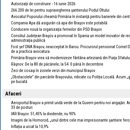
Autorizaţii de construire - 16 iunie 2026
266.200 de lei pentru supravegherea şantierului Podul Oltului
Avocatul Poporului cheamă Primăria în instanţă pentru barierele din cent
Compania Apa dă asigurări că apa din Braşov este potabilă
Conducere nouă la organizaţia femeilor din PSD Braşov
Consiliul Judeţean Braşov a promovat în Spania un model inovator de redu
administraţia publică
Fost șef DNA Brașov, neacceptat în Barou. Procurorul pensionat Cornel D
de a practica avocatura
Primăria Braşov vrea să modernizeze fântâna arteziană din Piaţa Sfatulu
Râşnov: De la 80 de păcănele, la 54. 0 până în decembrie
Zeci de cosaşi în zonele verzi din municipiul Braşov
„Obstacolele” din parcările Brașovului, ridicate cu Poliția Locală. Acum „g
pe bucată
Afaceri
Aeroportul Braşov a primit undă verde de la Guvern pentru noi angajări. A
33 de posturi
IAR Braşov: 51,45% la dividende, nu 90%
Imagini de la Homorod, „unul dintre cele mai impresionante șantiere ferov
Inflația a urcat la 10,9%