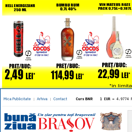
Mica Publicitate
Arhiva
Contact
|
|
Curs BNR
1 EUR
= 4.9774 
1 USD
= 4.3833 
1 GBP
= 5.8304 
1 XAU
= 464.461
1 AED
= 1.1933 
1 AUD
= 2.7957 
1 BGN
= 2.5449 