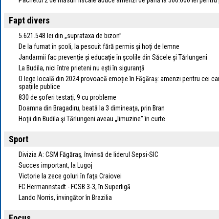
Pachetul 2 de măsuri fiscale aduce amenzi de până la 300.000 lei pentru 
Fapt divers
5.621.548 lei din „suprataxa de bizon”
De la fumat în școli, la pescuit fără permis și hoți de lemne
Jandarmii fac prevenție și educație în școlile din Săcele și Tărlungeni
La Budila, nici între prieteni nu ești în siguranță
O lege locală din 2024 provoacă emoție în Făgăraș: amenzi pentru cei ca
spațiile publice
830 de şoferi testaţi, 9 cu probleme
Doamna din Bragadiru, beată la 3 dimineaţa, prin Bran
Hoţii din Budila şi Tărlungeni aveau „limuzine” în curte
Sport
Divizia A: CSM Făgăraş, învinsă de liderul Sepsi-SIC
Succes important, la Lugoj
Victorie la zece goluri în faţa Craiovei
FC Hermannstadt - FCSB 3-3, în Superligă
Lando Norris, învingător în Brazilia
Focus