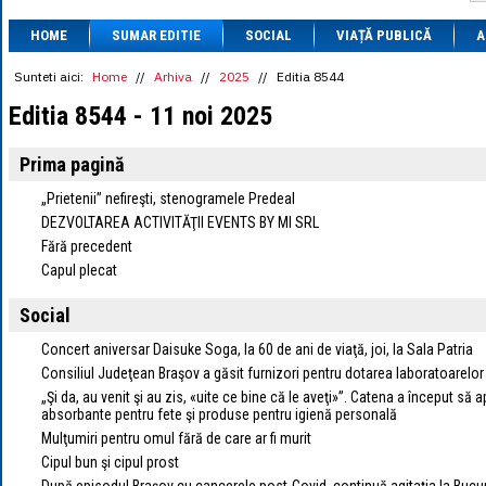
1 BRL
= 0.7714 
HOME
SUMAR EDITIE
SOCIAL
VIAȚĂ PUBLICĂ
1 CAD
= 3.1559 
A
1 CHF
= 5.2813 
1 CNY
= 0.6015 
Sunteti aici:
Home
//
Arhiva
//
2025
//
Editia 8544
1 CZK
= 0.1993 
Editia 8544 - 11 noi 2025
1 DKK
= 0.6668 
1 EGP
= 0.0860 
1 HUF
= 1.2223 
Prima pagină
1 INR
= 0.0513 
1 JPY
= 3.0556 
„Prietenii” nefireşti, stenogramele Predeal
1 KRW
= 0.3047 
DEZVOLTAREA ACTIVITĂŢII EVENTS BY MI SRL
1 MDL
= 0.2538 
Fără precedent
1 MXN
= 0.2227 
Capul plecat
1 NOK
= 0.4191 
1 NZD
= 2.6097 
1 PLN
= 1.1646 
Social
1 RSD
= 0.0425 
1 RUB
= 0.0530 
Concert aniversar Daisuke Soga, la 60 de ani de viaţă, joi, la Sala Patria
1 SEK
= 0.4526 
Consiliul Judeţean Braşov a găsit furnizori pentru dotarea laboratoarelor
1 TRY
= 0.1141 
„Şi da, au venit şi au zis, «uite ce bine că le aveţi»”. Catena a început să
1 UAH
= 0.1048 
absorbante pentru fete şi produse pentru igienă personală
1 XDR
= 5.9383 
Mulţumiri pentru omul fără de care ar fi murit
1 ZAR
= 0.2318 
Cipul bun şi cipul prost