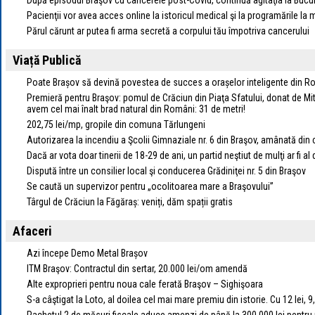
După episodul Braşov cu cancerele post-Covid, continuă agitaţia la Bucur
Pacienţii vor avea acces online la istoricul medical şi la programările la 
Părul cărunt ar putea fi arma secretă a corpului tău împotriva cancerului
Viață Publică
Poate Brașov să devină povestea de succes a orașelor inteligente din 
Premieră pentru Braşov: pomul de Crăciun din Piaţa Sfatului, donat de Mitr
avem cel mai înalt brad natural din Români: 31 de metri!
202,75 lei/mp, gropile din comuna Tărlungeni
Autorizarea la incendiu a Şcolii Gimnaziale nr. 6 din Braşov, amânată din
Dacă ar vota doar tinerii de 18-29 de ani, un partid neştiut de mulţi ar fi al
Dispută între un consilier local şi conducerea Grădiniţei nr. 5 din Braşov
Se caută un supervizor pentru „ocolitoarea mare a Braşovului”
Târgul de Crăciun la Făgăraș: veniți, dăm spații gratis
Afaceri
Azi începe Demo Metal Brașov
ITM Braşov: Contractul din sertar, 20.000 lei/om amendă
Alte exproprieri pentru noua cale ferată Braşov – Sighişoara
S-a câştigat la Loto, al doilea cel mai mare premiu din istorie. Cu 12 lei, 