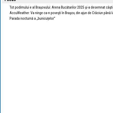
Tot podimului e al Braşovului: Arena Bucătarilor 2025 şi-a desemnat câşti
AccuWeather: Va ninge ca-n poveşti în Braşov, din ajun de Crăciun până l
Parada nocturnă a „bunicuţelor”