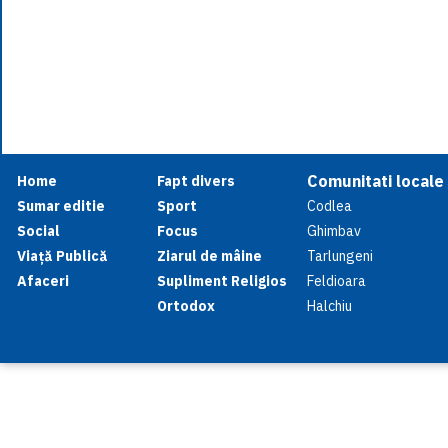
Comunitati locale
Home
Fapt divers
Sumar editie
Sport
Codlea
Social
Focus
Ghimbav
Viață Publică
Ziarul de mâine
Tarlungeni
Afaceri
Supliment Religios
Feldioara
Ortodox
Halchiu