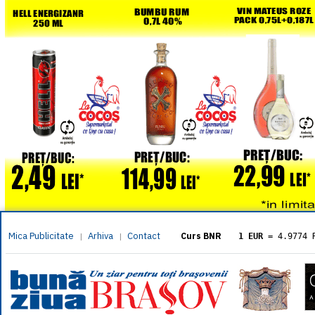
Mica Publicitate
Arhiva
Contact
|
|
Curs BNR
1 EUR
= 4.9774 
1 USD
= 4.3833 
1 GBP
= 5.8304 
1 XAU
= 464.461
1 AED
= 1.1933 
1 AUD
= 2.7957 
1 BGN
= 2.5449 