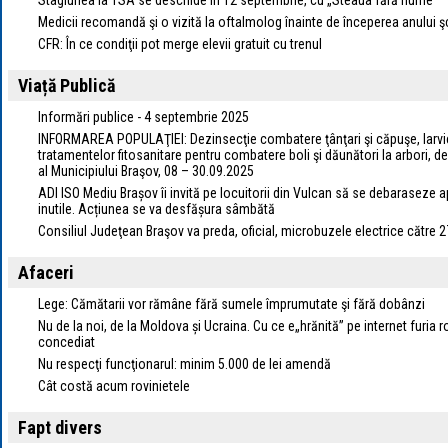
Stagiunea la TSA se deschide în 12 septembrie, cu „Steaua fără nume”
Medicii recomandă şi o vizită la oftalmolog înainte de începerea anului ş
CFR: În ce condiţii pot merge elevii gratuit cu trenul
Viață Publică
Informări publice - 4 septembrie 2025
INFORMAREA POPULAŢIEI: Dezinsecţie combatere ţânţari şi căpuşe, larvici
tratamentelor fitosanitare pentru combatere boli şi dăunători la arbori, de
al Municipiului Braşov, 08 – 30.09.2025
ADI ISO Mediu Brașov îi invită pe locuitorii din Vulcan să se debaraseze a
inutile. Acțiunea se va desfășura sâmbătă
Consiliul Judeţean Braşov va preda, oficial, microbuzele electrice către 2
Afaceri
Lege: Cămătarii vor rămâne fără sumele împrumutate şi fără dobânzi
Nu de la noi, de la Moldova și Ucraina. Cu ce e„hrănită” pe internet furia 
concediat
Nu respecţi funcţionarul: minim 5.000 de lei amendă
Cât costă acum rovinietele
Fapt divers