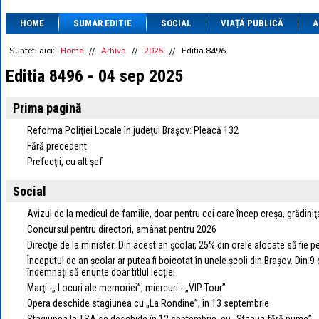
1 BRL
= 0.7714 
HOME
SUMAR EDITIE
SOCIAL
VIAȚĂ PUBLICĂ
1 CAD
= 3.1559 
A
1 CHF
= 5.2813 
1 CNY
= 0.6015 
Sunteti aici:
Home
//
Arhiva
//
2025
//
Editia 8496
1 CZK
= 0.1993 
Editia 8496 - 04 sep 2025
1 DKK
= 0.6668 
1 EGP
= 0.0860 
1 HUF
= 1.2223 
Prima pagină
1 INR
= 0.0513 
1 JPY
= 3.0556 
Reforma Poliţiei Locale în judeţul Braşov: Pleacă 132
1 KRW
= 0.3047 
Fără precedent
1 MDL
= 0.2538 
Prefecţii, cu alt şef
1 MXN
= 0.2227 
1 NOK
= 0.4191 
Social
1 NZD
= 2.6097 
1 PLN
= 1.1646 
Avizul de la medicul de familie, doar pentru cei care încep creşa, grădiniţ
1 RSD
= 0.0425 
1 RUB
= 0.0530 
Concursul pentru directori, amânat pentru 2026
1 SEK
= 0.4526 
Direcţie de la minister: Din acest an şcolar, 25% din orele alocate să fie p
1 TRY
= 0.1141 
Începutul de an școlar ar putea fi boicotat în unele școli din Brașov. Din 9
1 UAH
= 0.1048 
îndemnați să enunțe doar titlul lecției
1 XDR
= 5.9383 
Marţi -„ Locuri ale memoriei”, miercuri - „VIP Tour”
1 ZAR
= 0.2318 
Opera deschide stagiunea cu „La Rondine”, în 13 septembrie