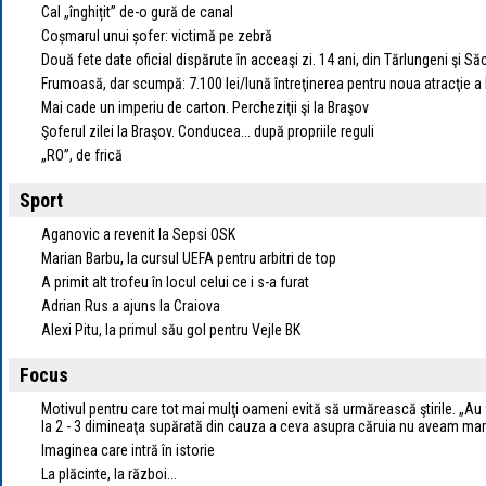
Cal „înghițit” de-o gură de canal
Coșmarul unui șofer: victimă pe zebră
Două fete date oficial dispărute în acceaşi zi. 14 ani, din Tărlungeni şi Să
Frumoasă, dar scumpă: 7.100 lei/lună întreţinerea pentru noua atracţie a
Mai cade un imperiu de carton. Percheziţii şi la Braşov
Şoferul zilei la Braşov. Conducea... după propriile reguli
„RO”, de frică
Sport
Aganovic a revenit la Sepsi OSK
Marian Barbu, la cursul UEFA pentru arbitri de top
A primit alt trofeu în locul celui ce i s-a furat
Adrian Rus a ajuns la Craiova
Alexi Pitu, la primul său gol pentru Vejle BK
Focus
Motivul pentru care tot mai mulţi oameni evită să urmărească ştirile. „
la 2 - 3 dimineaţa supărată din cauza a ceva asupra căruia nu aveam mar
Imaginea care intră în istorie
La plăcinte, la război...