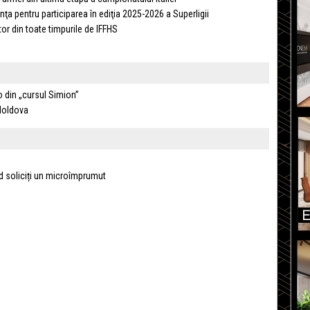
nţa pentru participarea în ediţia 2025-2026 a Superligii
or din toate timpurile de IFFHS
o din „cursul Simion”
 Moldova
nd soliciți un microîmprumut