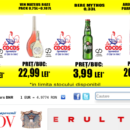
urs BNR
1 EUR
= 4.9774 RON
1 USD
= 4.3833 RON
1 GBP
= 5.8304 RON
1 XAU
= 464.4611 RON
1 AED
= 1.1933 RON
1 AUD
= 2.7957 RON
1 BGN
= 2.5449 RON