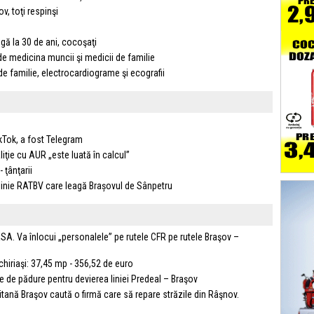
v, toţi respinşi
ungă la 30 de ani, cocoşaţi
 de medicina muncii şi medicii de familie
de familie, electrocardiograme şi ecografii
kTok, a fost Telegram
iţie cu AUR „este luată în calcul”
 ţânţarii
linie RATBV care leagă Brașovul de Sânpetru
ESA. Va înlocui „personalele” pe rutele CFR pe rutele Braşov –
hiriaşi: 37,45 mp - 356,52 de euro
re de pădure pentru devierea liniei Predeal – Braşov
itană Braşov caută o firmă care să repare străzile din Râşnov.