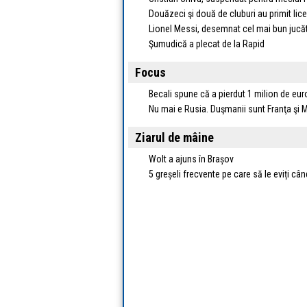
Douăzeci şi două de cluburi au primit lice
Lionel Messi, desemnat cel mai bun jucăt
Şumudică a plecat de la Rapid
Focus
Becali spune că a pierdut 1 milion de eur
Nu mai e Rusia. Duşmanii sunt Franţa şi
Ziarul de mâine
Wolt a ajuns în Brașov
5 greșeli frecvente pe care să le eviți câ