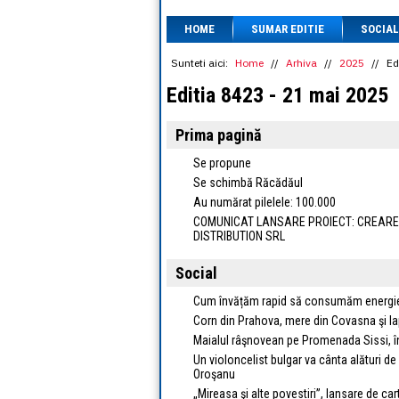
HOME
SUMAR EDITIE
SOCIAL
Sunteti aici:
Home
//
Arhiva
//
2025
//
Ed
Editia 8423 - 21 mai 2025
Prima pagină
Se propune
Se schimbă Răcădăul
Au numărat pilelele: 100.000
COMUNICAT LANSARE PROIECT: CREAREA 
DISTRIBUTION SRL
Social
Cum învățăm rapid să consumăm energie 
Corn din Prahova, mere din Covasna şi la
Maialul râşnovean pe Promenada Sissi, 
Un violoncelist bulgar va cânta alături de 
Oroşanu
„Mireasa şi alte povestiri”, lansare de ca