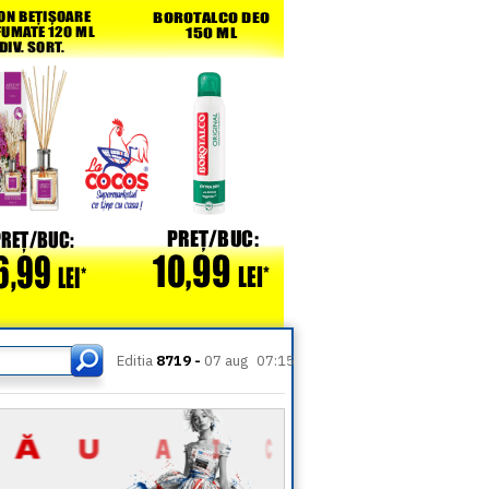
Editia
8719 -
07 aug
07:15