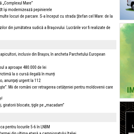
gă „Complexul Mare”
dt îşi modernizează pepinierele
multe locuri de parcare. S-a început cu strada Ştefan cel Mare: de la
ilor din jumătatea sudică a Braşovului. Lucrările vor fi realizate de
picultori, inclusiv din Braşov, în ancheta Parchetului European
ul a aproape 480.000 de lei
ictimă la o cursă ilegală în munți
-o, anunţaţi urgent la 112
şte”. Mii de români cer retragerea cetăţeniei pentru moldovenii care
e!
i, giratorii blocate, ţigle pe „macadam”
ca pentru locurile 5-6 în LNBM
armei din ultima etapă a campionatului Italiei