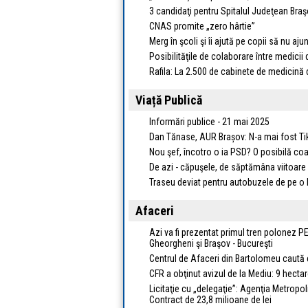
3 candidaţi pentru Spitalul Judeţean Braşo
CNAS promite „zero hârtie”
Merg în şcoli şi îi ajută pe copii să nu aj
Posibilităţile de colaborare între medicii
Rafila: La 2.500 de cabinete de medicină 
Viață Publică
Informări publice - 21 mai 2025
Dan Tănase, AUR Brașov: N-a mai fost Ti
Nou şef, încotro o ia PSD? O posibilă coal
De azi - căpuşele, de săptămâna viitoare -
Traseu deviat pentru autobuzele de pe o 
Afaceri
Azi va fi prezentat primul tren polonez P
Gheorgheni şi Braşov - Bucureşti
Centrul de Afaceri din Bartolomeu caută c
CFR a obţinut avizul de la Mediu: 9 hecta
Licitaţie cu „delegaţie”: Agenţia Metropol
Contract de 23,8 milioane de lei