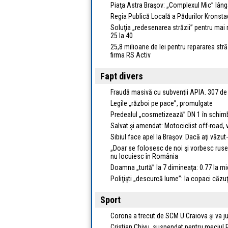
Piaţa Astra Braşov: „Complexul Mic” lân
Regia Publică Locală a Pădurilor Kronsta
Soluţia „redesenarea străzii” pentru mai 
25 la 40
25,8 milioane de lei pentru repararea străz
firma RS Activ
Fapt divers
Fraudă masivă cu subvenţii APIA. 307 de a
Legile „război pe pace”, promulgate
Predealul „cosmetizează” DN 1 în schimb
Salvat și amendat: Motociclist off-road, v
Sibiul face apel la Braşov: Dacă aţi văzut
„Doar se folosesc de noi şi vorbesc ruse
nu locuiesc în România
Doamna „turtă” la 7 dimineaţa: 0.77 la mi
Poliţişti „descurcă lume”: la copaci căzuţ
Sport
Corona a trecut de SCM U Craiova şi va ju
Cristian Chivu, suspendat pentru meciul P