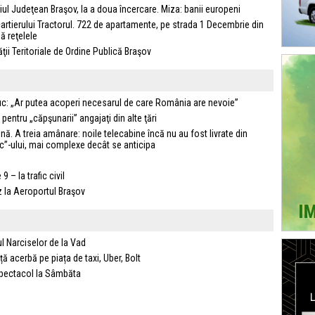
iul Judeţean Braşov, la a doua încercare. Miza: banii europeni
artierului Tractorul. 722 de apartamente, pe strada 1 Decembrie din
ă reţelele
ăţii Teritoriale de Ordine Publică Braşov
iuc: „Ar putea acoperi necesarul de care România are nevoie”
pentru „căpşunarii” angajaţi din alte ţări
. A treia amânare: noile telecabine încă nu au fost livrate din
mic”-ului, mai complexe decât se anticipa
 – la trafic civil
 la Aeroportul Braşov
ul Narciselor de la Vad
ță acerbă pe piața de taxi, Uber, Bolt
 spectacol la Sâmbăta