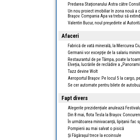
Predarea Staţionarului Astra către Consil
Un nou proiect imobiliar în zona nouă a c
Braşov. Compania Apa va trebui să extind
Valentin Bucur, noul preşedinte al Autorit
Afaceri
Fabrică de vată minerală, la Miercurea C
Germanii vor excepţie de la salariu minim 
Restaurantul de pe Tâmpa, poate la toamnă
Elveția, lucrările de reclădire a „Panora
Tazz devine Wolt
Aeroportul Braşov: Pe locul 5 la cargo, pe 9
Se cer automate pentru bilete de autobuz
Fapt divers
Alegerile prezidențiale anulează Festival
Din 8 mai, flota Tesla la Brașov. Concuren
În următoarea minivacanță, lipițanii fac
Pompierii au mai salvat o pisică
Și Făgărașul trece la ecoinsule