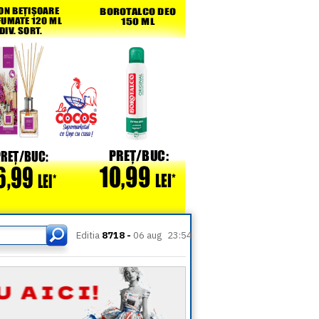
Editia
8718 -
06 aug
23:54