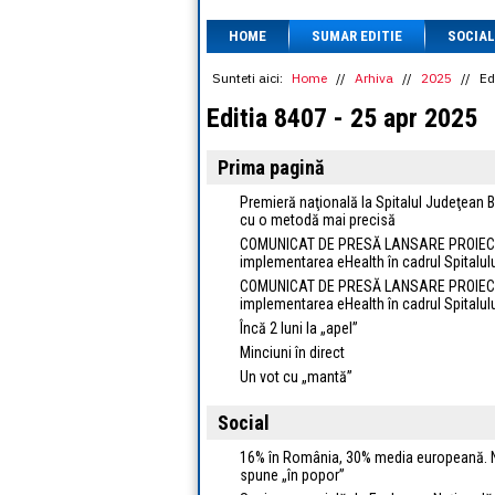
HOME
SUMAR EDITIE
SOCIAL
Sunteti aici:
Home
//
Arhiva
//
2025
//
Ed
Editia 8407 - 25 apr 2025
Prima pagină
Premieră naţională la Spitalul Judeţean B
cu o metodă mai precisă
COMUNICAT DE PRESĂ LANSARE PROIECT: „P
implementarea eHealth în cadrul Spitalulu
COMUNICAT DE PRESĂ LANSARE PROIECT: „P
implementarea eHealth în cadrul Spitalulu
Încă 2 luni la „apel”
Minciuni în direct
Un vot cu „mantă”
Social
16% în România, 30% media europeană. Nu
spune „în popor”