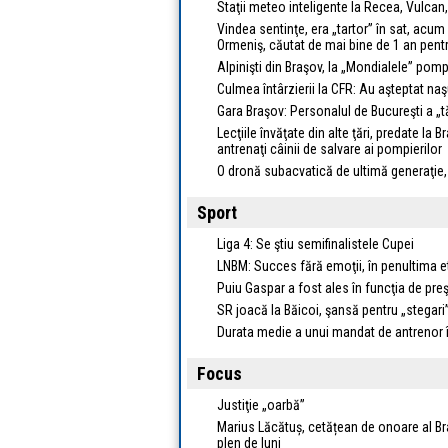
Staţii meteo inteligente la Recea, Vulca
Vindea sentinţe, era „tartor” în sat, acum
Ormeniş, căutat de mai bine de 1 an pent
Alpinişti din Braşov, la „Mondialele” pomp
Culmea întârzierii la CFR: Au aşteptat naşu
Gara Braşov: Personalul de Bucureşti a „t
Lecţiile învăţate din alte ţări, predate l
antrenaţi câinii de salvare ai pompierilor
O dronă subacvatică de ultimă generaţie
Sport
Liga 4: Se ştiu semifinalistele Cupei
LNBM: Succes fără emoţii, în penultima e
Puiu Gaspar a fost ales în funcţia de pre
SR joacă la Băicoi, şansă pentru „stegari
Durata medie a unui mandat de antrenor î
Focus
Justiţie „oarbă”
Marius Lăcătuș, cetățean de onoare al Bra
plen de luni