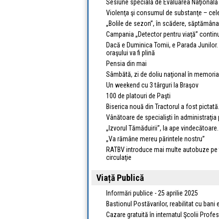
Sesiune specială de Evaluarea Naţională 20
Violenţa şi consumul de substanţe – cele
„Bolile de sezon”, în scădere, săptămâna
Campania „Detector pentru viaţă” contin
Dacă e Duminica Tomii, e Parada Junilor. 
oraşului va fi plină
Pensia din mai
Sâmbătă, zi de doliu naţional în memoria 
Un weekend cu 3 târguri la Braşov
100 de platouri de Paşti
Biserica nouă din Tractorul a fost pictată.
Vânătoare de specialişti în administraţia
„Izvorul Tămăduirii”, la ape vindecătoare.
„Va rămâne mereu părintele nostru”
RATBV introduce mai multe autobuze pe tras
circulaţie
Viață Publică
Informări publice - 25 aprilie 2025
Bastionul Postăvarilor, reabilitat cu bani
Cazare gratuită în internatul Şcolii Pro