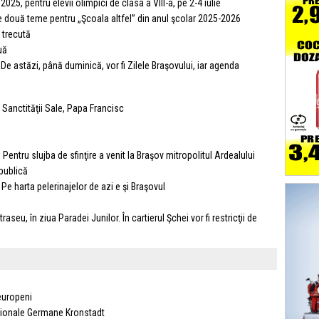
25, pentru elevii olimpici de clasa a VIII-a, pe 2-4 iulie
 două teme pentru „Şcoala altfel” din anul şcolar 2025-2026
 trecută
uă
De astăzi, până duminică, vor fi Zilele Braşovului, iar agenda
Sanctităţii Sale, Papa Francisc
 Pentru slujba de sfinţire a venit la Braşov mitropolitul Ardealului
 publică
 Pe harta pelerinajelor de azi e şi Braşovul
eu, în ziua Paradei Junilor. În cartierul Şchei vor fi restricţii de
 europeni
fesionale Germane Kronstadt