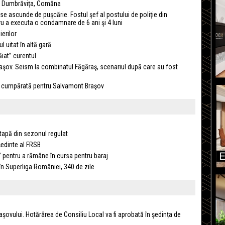
n, Dumbrăviţa, Comăna
 se ascunde de puşcărie. Fostul şef al postului de poliţie din
ru a executa o condamnare de 6 ani şi 4 luni
ierilor
l uitat în altă gară
ăiat” curentul
a Braşov. Seism la combinatul Făgăraş, scenariul după care au fost
, cumpărată pentru Salvamont Braşov
tapă din sezonul regulat
şedinte al FRSB
” pentru a rămâne în cursa pentru baraj
n Superliga României, 340 de zile
șovului. Hotărârea de Consiliu Local va fi aprobată în ședința de