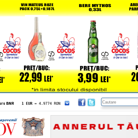
urs BNR
1 EUR
= 4.9774 RON
1 USD
= 4.3833 RON
1 GBP
= 5.8304 RON
1 XAU
= 464.4611 RON
1 AED
= 1.1933 RON
1 AUD
= 2.7957 RON
1 BGN
= 2.5449 RON