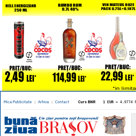
Mica Publicitate
Arhiva
Contact
|
|
Curs BNR
1 EUR
= 4.9774 
1 USD
= 4.3833 
1 GBP
= 5.8304 
1 XAU
= 464.461
1 AED
= 1.1933 
1 AUD
= 2.7957 
1 BGN
= 2.5449 