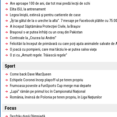
Are aproape 100 de ani, dar tot mai predă lecţii de schi
Elita ISU, la antrenament
Legea liniştii, extinsă şi pentru cartierele de case
„Îţi tai gâtul de la o ureche la alta”. 7 mesaje pe Facebook plătite cu 75.
A început Săptămâna Protecţiei Civile, la Braşov
Braşovul s-ar putea înfrăţi cu un oraş din Pakistan
Controale la „Crucea lui Andrei”
Felicitări la început de primăvară cu care poţi ajuta animalele salvate de
O joacă cu pompierii, care mai târziu le-ar putea salva viaţa
O zi cu „Amurit regele. Trăiască regele”
Sport
Come back Dave MacQueen
Echipele Coronei încep playoff-ul pe teren propriu
Frumoasa poveste a FunSports Cup merge mai departe
„Lupii” rămân pe primul loc în Campionatul Naţional
România, învinsă de Polonia pe teren propriu, în Liga Naţiunilor
Focus
Desfrâu după Olimpiadă