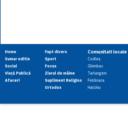
Comunitati locale
Home
Fapt divers
Sumar editie
Sport
Codlea
Social
Focus
Ghimbav
Viață Publică
Ziarul de mâine
Tarlungeni
Afaceri
Supliment Religios
Feldioara
Ortodox
Halchiu