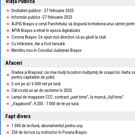
Viață Publică
Dezbateri publice - 27 februarie 2025
Informări publice -27 februarie 2025
AJPIS Braşov a cerut Parchetului să dispună închiderea unui cămin pentr
APIA Braşov a intrat în epoca digitalizării
Corona Braşov: Ce spun noii directori că au găsit la club
Cu întârziere, dar a fost lansată
Membru nou în Consiliul Judeţean Braşov
Afaceri
Oradea şi Braşovul: cei mai mulţi locuitori mulţumiţi de oraşul lor. Harta sat
pentru capitalele de judeţ
5 ore pe zi/ 6.000 net pe lună
Cât costă un an de vechime în 2025
Lanţul de magazine CCC: contract „part-time”, la muncă „full-time”
„Vagabond”, 4.200 - 7.000 de lei pe lună
Fapt divers
1.000 de lei/lună, abonamentul pentru urşi
250 de lei/ora cu instructor în Poiana Braşov