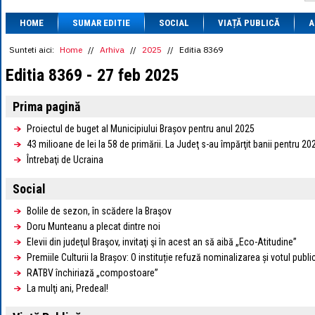
1 BRL
= 0.7714 
HOME
SUMAR EDITIE
SOCIAL
VIAȚĂ PUBLICĂ
1 CAD
= 3.1559 
A
1 CHF
= 5.2813 
1 CNY
= 0.6015 
Sunteti aici:
Home
//
Arhiva
//
2025
//
Editia 8369
1 CZK
= 0.1993 
Editia 8369 - 27 feb 2025
1 DKK
= 0.6668 
1 EGP
= 0.0860 
1 HUF
= 1.2223 
Prima pagină
1 INR
= 0.0513 
1 JPY
= 3.0556 
Proiectul de buget al Municipiului Brașov pentru anul 2025
1 KRW
= 0.3047 
43 milioane de lei la 58 de primării. La Judeţ s-au împărţit banii pentru 20
1 MDL
= 0.2538 
Întrebaţi de Ucraina
1 MXN
= 0.2227 
1 NOK
= 0.4191 
Social
1 NZD
= 2.6097 
1 PLN
= 1.1646 
Bolile de sezon, în scădere la Braşov
1 RSD
= 0.0425 
1 RUB
= 0.0530 
Doru Munteanu a plecat dintre noi
1 SEK
= 0.4526 
Elevii din judeţul Braşov, invitaţi şi în acest an să aibă „Eco-Atitudine”
1 TRY
= 0.1141 
Premiile Culturii la Brașov: O instituție refuză nominalizarea și votul publi
1 UAH
= 0.1048 
RATBV închiriază „compostoare”
1 XDR
= 5.9383 
La mulţi ani, Predeal!
1 ZAR
= 0.2318 