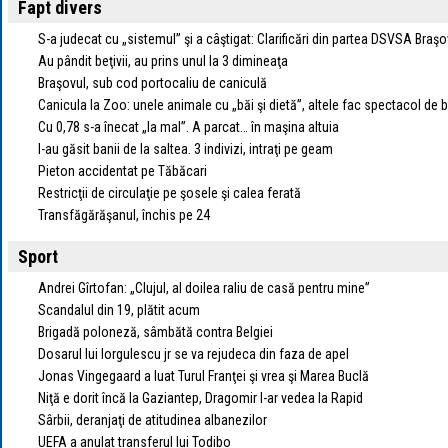
Fapt divers
S-a judecat cu „sistemul” şi a câştigat: Clarificări din partea DSVSA Braşo
Au pândit beţivii, au prins unul la 3 dimineaţa
Braşovul, sub cod portocaliu de caniculă
Canicula la Zoo: unele animale cu „băi şi dietă”, altele fac spectacol de 
Cu 0,78 s-a înecat „la mal”. A parcat… în maşina altuia
I-au găsit banii de la saltea. 3 indivizi, intraţi pe geam
Pieton accidentat pe Tăbăcari
Restricţii de circulaţie pe şosele şi calea ferată
Transfăgărăşanul, închis pe 24
Sport
Andrei Gîrtofan: „Clujul, al doilea raliu de casă pentru mine”
Scandalul din 19, plătit acum
Brigadă poloneză, sâmbătă contra Belgiei
Dosarul lui Iorgulescu jr se va rejudeca din faza de apel
Jonas Vingegaard a luat Turul Franţei şi vrea şi Marea Buclă
Niţă e dorit încă la Gaziantep, Dragomir l-ar vedea la Rapid
Sârbii, deranjaţi de atitudinea albanezilor
UEFA a anulat transferul lui Todibo