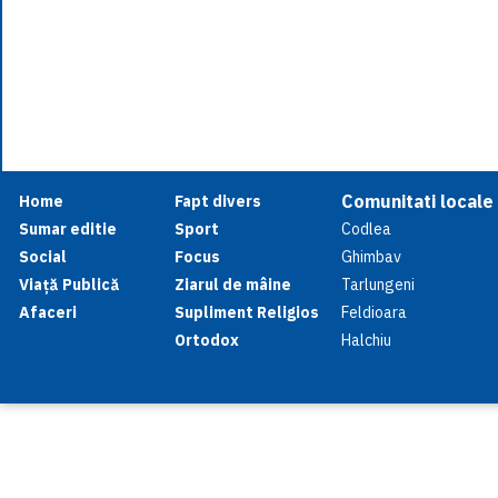
Comunitati locale
Home
Fapt divers
Sumar editie
Sport
Codlea
Social
Focus
Ghimbav
Viață Publică
Ziarul de mâine
Tarlungeni
Afaceri
Supliment Religios
Feldioara
Ortodox
Halchiu