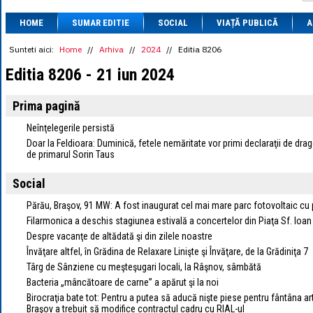
1 BRL
= 0.7714 
HOME
SUMAR EDITIE
SOCIAL
VIAȚĂ PUBLICĂ
1 CAD
= 3.1559 
A
1 CHF
= 5.2813 
1 CNY
= 0.6015 
Sunteti aici:
Home
//
Arhiva
//
2024
//
Editia 8206
1 CZK
= 0.1993 
Editia 8206 - 21 iun 2024
1 DKK
= 0.6668 
1 EGP
= 0.0860 
1 HUF
= 1.2223 
Prima pagină
1 INR
= 0.0513 
1 JPY
= 3.0556 
Neînţelegerile persistă
1 KRW
= 0.3047 
Doar la Feldioara: Duminică, fetele nemăritate vor primi declaraţii de drag
1 MDL
= 0.2538 
de primarul Sorin Taus
1 MXN
= 0.2227 
1 NOK
= 0.4191 
Social
1 NZD
= 2.6097 
1 PLN
= 1.1646 
Părău, Braşov, 91 MW: A fost inaugurat cel mai mare parc fotovoltaic cu
1 RSD
= 0.0425 
Filarmonica a deschis stagiunea estivală a concertelor din Piaţa Sf. Ioan
1 RUB
= 0.0530 
Despre vacanţe de altădată şi din zilele noastre
1 SEK
= 0.4526 
1 TRY
= 0.1141 
Învăţare altfel, în Grădina de Relaxare Linişte şi Învăţare, de la Grădiniţa 7
1 UAH
= 0.1048 
Târg de Sânziene cu meşteşugari locali, la Râşnov, sâmbătă
1 XDR
= 5.9383 
Bacteria „mâncătoare de carne” a apărut şi la noi
1 ZAR
= 0.2318 
Birocraţia bate tot: Pentru a putea să aducă nişte piese pentru fântâna ar
Braşov a trebuit să modifice contractul cadru cu RIAL-ul