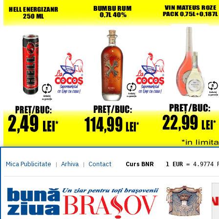
Mica Publicitate
Arhiva
Contact
|
|
Curs BNR
1 EUR
= 4.9774 
1 USD
= 4.3833 
1 GBP
= 5.8304 
1 XAU
= 464.461
1 AED
= 1.1933 
1 AUD
= 2.7957 
1 BGN
= 2.5449 