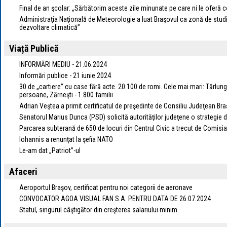
Final de an şcolar: „Sărbătorim aceste zile minunate pe care ni le oferă c
Administraţia Naţională de Meteorologie a luat Braşovul ca zonă de studiu
dezvoltare climatică”
Viață Publică
INFORMĂRI MEDIU - 21.06.2024
Informări publice - 21 iunie 2024
30 de „cartiere” cu case fără acte. 20.100 de romi. Cele mai mari: Tărlung
persoane, Zărneşti - 1.800 familii
Adrian Veştea a primit certificatul de preşedinte de Consiliu Judeţean Br
Senatorul Marius Dunca (PSD) solicită autorităţilor judeţene o strategie d
Parcarea subterană de 650 de locuri din Centrul Civic a trecut de Comisia
Iohannis a renunţat la şefia NATO
Le-am dat „Patriot”-ul
Afaceri
Aeroportul Braşov, certificat pentru noi categorii de aeronave
CONVOCATOR AGOA VISUAL FAN S.A. PENTRU DATA DE 26.07.2024
Statul, singurul câştigător din creşterea salariului minim