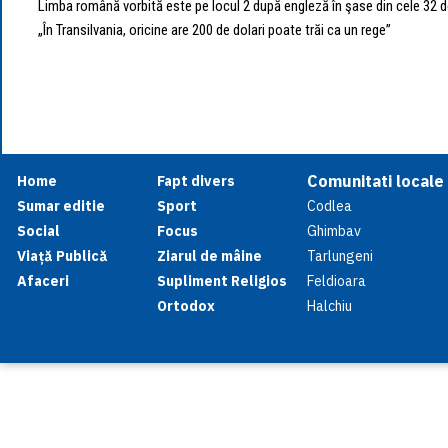
Limba română vorbită este pe locul 2 după engleză în şase din cele 32 d
„În Transilvania, oricine are 200 de dolari poate trăi ca un rege”
Comunitati locale
Home
Fapt divers
Sumar editie
Sport
Codlea
Social
Focus
Ghimbav
Viață Publică
Ziarul de mâine
Tarlungeni
Afaceri
Supliment Religios
Feldioara
Ortodox
Halchiu