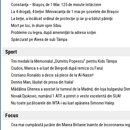
Constanţa – Braşov, de 1 Mai: 125 de minute întârziere
La 4 drogați, 4 bețivi. Minivacanța de 1 mai pe șoselele din Brașov
La beţie, a încălcat ordinul de protecţie şi iar şi-a bătut părinţii
Mort pe loc, în drum spre Sibiu
Probleme cu legea, după ameninţări la adresa soţiei
Spânzurat pe Aleea de sub Tâmpa
Sport
Trei medalii la Memorialul „Dumitru Popescu” pentru Kids Tâmpa
Ciudos, Marica s-a luat de Bergodi după remiza cu Farul
Cristiano Ronaldo a decis să plece de la Al-Nassr!
Dennis Man, lăudat de presa din Italia!
Mădălina Ghenea a asistat la turneul de la Madrid, din loja bulgarului Dim
Novak Djokovic, numărul 1 ATP, a primit o veste excelentă din SUA!
Nu toate jucătoarele din WTA i-au luat apărarea Simonei Halep
Focus
Cea mai cumpărată jucărie din Marea Britanie înainte de încoronarea regel