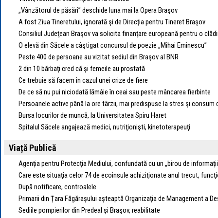
„Vânzătorul de păsări” deschide luna mai la Opera Braşov
A fost Ziua Tineretului, ignorată şi de Direcţia pentru Tineret Braşov
Consiliul Judeţean Braşov va solicita finanţare europeană pentru o clă
O elevă din Săcele a câştigat concursul de poezie „Mihai Eminescu”
Peste 400 de persoane au vizitat sediul din Braşov al BNR
2 din 10 bărbaţi cred că şi femeile au prostată
Ce trebuie să facem în cazul unei crize de fiere
De ce să nu pui niciodată lămâie în ceai sau peste mâncarea fierbinte
Persoanele active până la ore târzii, mai predispuse la stres şi consum 
Bursa locurilor de muncă, la Universitatea Spiru Haret
Spitalul Săcele angajează medici, nutriţionişti, kinetoterapeuţi
Viață Publică
Agenţia pentru Protecţia Mediului, confundată cu un „birou de informaţii
Care este situaţia celor 74 de ecoinsule achiziţionate anul trecut, funcţi
După notificare, controalele
Primarii din Ţara Făgăraşului aşteaptă Organizaţia de Management a Des
Sediile pompierilor din Predeal şi Braşov, reabilitate