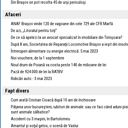
Din Braşov se pot recolta 45 de urşi periculoşi
Afaceri
ANAF Braşov vinde 120 de vagoane din cele 729 ale CFR Marfă
De azi, „Litoralul pentru toţi”
De ce să apelezi la un avocat specializat în imobiliare din Timișoara?
După 8 ani, Societatea de Reparaţii Locomotive Braşov a ieşit din insol
Întreruperi alimentare cu energie electrică: 5 mai 2023
Noi vouchere, de la 1 septembrie
Noul drum de Poiană va costa peste 140 de milioane de lei
Pază de 924.000 de lei la RATBV
Ridicări auto - 3 mai 2023
Fapt divers
Cum arată Cristian Cioacă după 10 ani de închisoare
Păţania unor bucureşteni, iubitori de animale: sau ce faci când aduni pis
sunt animale sălbatice?
Accident cu 3 maşini, în Bartolomeu
Amantul şi soţul gelos, o scenă de Vaslui