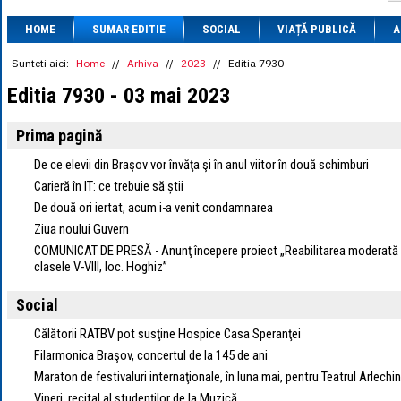
1 BRL
= 0.7714 
HOME
SUMAR EDITIE
SOCIAL
VIAȚĂ PUBLICĂ
1 CAD
= 3.1559 
A
1 CHF
= 5.2813 
1 CNY
= 0.6015 
Sunteti aici:
Home
//
Arhiva
//
2023
//
Editia 7930
1 CZK
= 0.1993 
Editia 7930 - 03 mai 2023
1 DKK
= 0.6668 
1 EGP
= 0.0860 
1 HUF
= 1.2223 
Prima pagină
1 INR
= 0.0513 
1 JPY
= 3.0556 
De ce elevii din Braşov vor învăţa şi în anul viitor în două schimburi
1 KRW
= 0.3047 
Carieră în IT: ce trebuie să știi
1 MDL
= 0.2538 
De două ori iertat, acum i-a venit condamnarea
1 MXN
= 0.2227 
1 NOK
= 0.4191 
Ziua noului Guvern
1 NZD
= 2.6097 
COMUNICAT DE PRESĂ - Anunţ începere proiect „Reabilitarea moderată a 
1 PLN
= 1.1646 
clasele V-VIII, loc. Hoghiz”
1 RSD
= 0.0425 
1 RUB
= 0.0530 
Social
1 SEK
= 0.4526 
1 TRY
= 0.1141 
Călătorii RATBV pot susţine Hospice Casa Speranţei
1 UAH
= 0.1048 
1 XDR
= 5.9383 
Filarmonica Braşov, concertul de la 145 de ani
1 ZAR
= 0.2318 
Maraton de festivaluri internaţionale, în luna mai, pentru Teatrul Arlechi
Vineri, recital al studenţilor de la Muzică