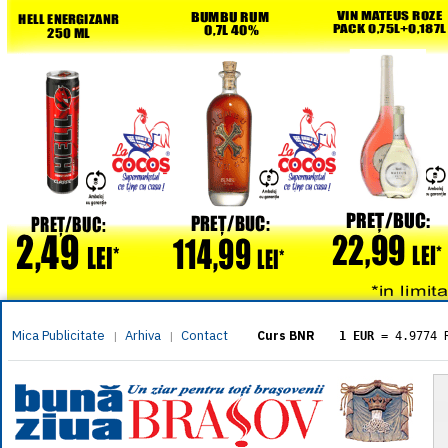
Mica Publicitate
Arhiva
Contact
|
|
Curs BNR
1 EUR
= 4.9774 
1 USD
= 4.3833 
1 GBP
= 5.8304 
1 XAU
= 464.461
1 AED
= 1.1933 
1 AUD
= 2.7957 
1 BGN
= 2.5449 