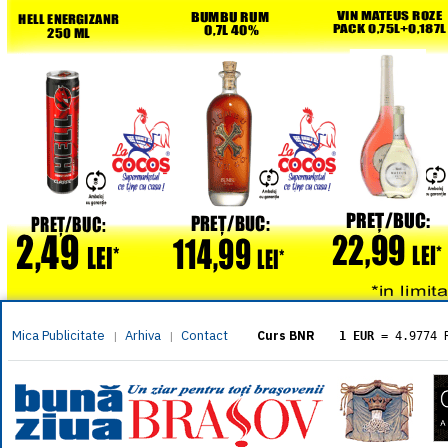
Mica Publicitate
Arhiva
Contact
|
|
Curs BNR
1 EUR
= 4.9774 
1 USD
= 4.3833 
1 GBP
= 5.8304 
1 XAU
= 464.461
1 AED
= 1.1933 
1 AUD
= 2.7957 
1 BGN
= 2.5449 