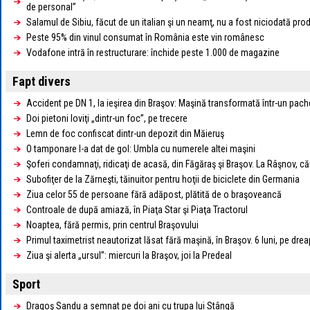
de personal”
Salamul de Sibiu, făcut de un italian şi un neamţ, nu a fost niciodată prod
Peste 95% din vinul consumat în România este vin românesc
Vodafone intră în restructurare: închide peste 1.000 de magazine
Fapt divers
Accident pe DN 1, la ieşirea din Braşov: Maşină transformată într-un pache
Doi pietoni loviţi „dintr-un foc”, pe trecere
Lemn de foc confiscat dintr-un depozit din Măieruş
O tamponare l-a dat de gol: Umbla cu numerele altei maşini
Şoferi condamnaţi, ridicaţi de acasă, din Făgăraş şi Braşov. La Râşnov, c
Subofiţer de la Zărneşti, tăinuitor pentru hoţii de biciclete din Germania
Ziua celor 55 de persoane fără adăpost, plătită de o braşoveancă
Controale de după amiază, în Piaţa Star şi Piaţa Tractorul
Noaptea, fără permis, prin centrul Braşovului
Primul taximetrist neautorizat lăsat fără maşină, în Braşov. 6 luni, pe drea
Ziua şi alerta „ursul”: miercuri la Braşov, joi la Predeal
Sport
Dragoş Sandu a semnat pe doi ani cu trupa lui Stângă