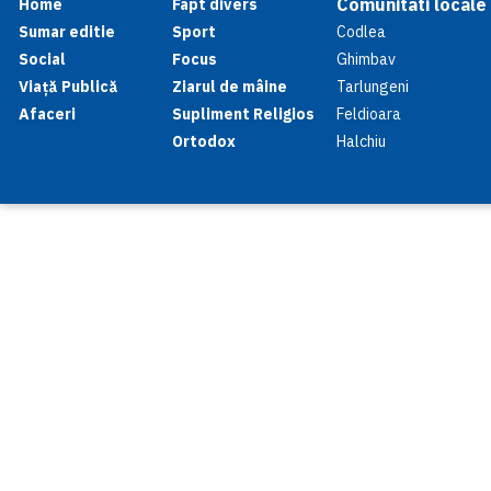
Comunitati locale
Home
Fapt divers
Sumar editie
Sport
Codlea
Social
Focus
Ghimbav
Viață Publică
Ziarul de mâine
Tarlungeni
Afaceri
Supliment Religios
Feldioara
Ortodox
Halchiu