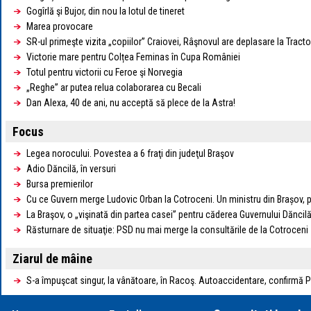
Gogîrlă şi Bujor, din nou la lotul de tineret
Marea provocare
SR-ul primeşte vizita „copiilor” Craiovei, Râşnovul are deplasare la Tracto
Victorie mare pentru Colțea Feminas în Cupa României
Totul pentru victorii cu Feroe şi Norvegia
„Reghe” ar putea relua colaborarea cu Becali
Dan Alexa, 40 de ani, nu acceptă să plece de la Astra!
Focus
Legea norocului. Povestea a 6 fraţi din judeţul Braşov
Adio Dăncilă, în versuri
Bursa premierilor
Cu ce Guvern merge Ludovic Orban la Cotroceni. Un ministru din Brașov, p
La Braşov, o „vişinată din partea casei” pentru căderea Guvernului Dăncil
Răsturnare de situaţie: PSD nu mai merge la consultările de la Cotroceni
Ziarul de mâine
S-a împuşcat singur, la vânătoare, în Racoş. Autoaccidentare, confirmă Po