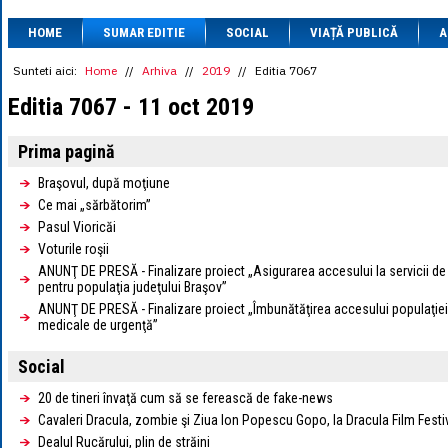
1 BRL
= 0.7714 
HOME
SUMAR EDITIE
SOCIAL
VIAȚĂ PUBLICĂ
1 CAD
= 3.1559 
A
1 CHF
= 5.2813 
1 CNY
= 0.6015 
Sunteti aici:
Home
//
Arhiva
//
2019
//
Editia 7067
1 CZK
= 0.1993 
Editia 7067 - 11 oct 2019
1 DKK
= 0.6668 
1 EGP
= 0.0860 
1 HUF
= 1.2223 
Prima pagină
1 INR
= 0.0513 
1 JPY
= 3.0556 
Braşovul, după moţiune
1 KRW
= 0.3047 
Ce mai „sărbătorim”
1 MDL
= 0.2538 
Pasul Vioricăi
1 MXN
= 0.2227 
Voturile roşii
1 NOK
= 0.4191 
1 NZD
= 2.6097 
ANUNŢ DE PRESĂ - Finalizare proiect „Asigurarea accesului la servicii de
1 PLN
= 1.1646 
pentru populaţia judeţului Braşov”
1 RSD
= 0.0425 
ANUNŢ DE PRESĂ - Finalizare proiect „Îmbunătăţirea accesului populaţiei d
1 RUB
= 0.0530 
medicale de urgenţă”
1 SEK
= 0.4526 
1 TRY
= 0.1141 
Social
1 UAH
= 0.1048 
1 XDR
= 5.9383 
20 de tineri învaţă cum să se ferească de fake-news
1 ZAR
= 0.2318 
Cavaleri Dracula, zombie şi Ziua Ion Popescu Gopo, la Dracula Film Festi
Dealul Rucărului, plin de străini