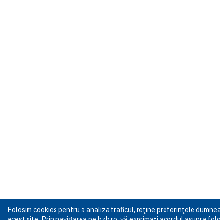
Folosim cookies pentru a analiza traficul, reţine preferinţele dumn
acest site. Prin navigarea pe bzb.ro, vă exprimați acordul asupra folos