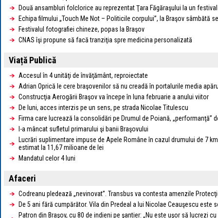
Două ansambluri folclorice au reprezentat Ţara Făgăraşului la un festiva
Echipa filmului „Touch Me Not – Politicile corpului”, la Braşov sâmbătă s
Festivalul fotografiei chineze, popas la Braşov
CNAS îşi propune să facă tranziţia spre medicina personalizată
Viață Publică
Accesul în 4 unităţi de învăţământ, reproiectate
Adrian Oprică le cere braşovenilor să nu creadă în portalurile media apă
Construcţia Aerogării Braşov va începe în luna februarie a anului viitor
De luni, acces interzis pe un sens, pe strada Nicolae Titulescu
Firma care lucrează la consolidări pe Drumul de Poiană, „performanţă” de
I-a mâncat sufletul primarului şi banii Braşovului
Lucrări suplimentare impuse de Apele Române în cazul drumului de 7 km d
estimat la 11,67 milioane de lei
Mandatul celor 4 luni
Afaceri
Codreanu pledează „nevinovat”. Transbus va contesta amenzile Protecţi
De 5 ani fără cumpărător. Vila din Predeal a lui Nicolae Ceauşescu este 
Patron din Braşov, cu 80 de indieni pe şantier: „Nu este uşor să lucrezi cu