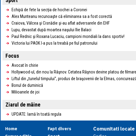
Sport
Echipă de fete la secţia de hochei a Coronei
Alex Munteanu recunoaşte că eliminarea sa a fost corectă
Craiova, Vâlcea şi Cisnădie şi-au aflat adversarele din EHF
Lupu, devastat după moartea naşului Ilie Balaci
Paul Rednic şi Roxana Lucaciu, campioni mondiali la dans sportiv!
Victoria lui PAOK l-a pus la treabă pe fiul patronului
Focus
Avocat în chirie
Hollywood-ul, din nou la Râşnov. Cetatea Râşnov devine platou de filmar
Liftul din „tunelul timpului”, produs de braşovenii de la Elmas, concurea
Bonul de duminică
Milioanele de joi
Ziarul de mâine
UPDATE: Iarnă în toată regula
Comunitati locale
Home
Fapt divers