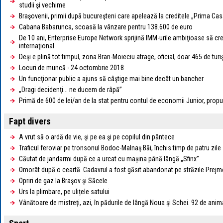
studii şi vechime
Braşovenii, primii după bucureşteni care apelează la creditele „Prima Cas
Cabana Babarunca, scoasă la vânzare pentru 138.600 de euro
De 10 ani, Enterprise Europe Network sprijină IMM-urile ambiţioase să cre
internaţional
Deşi e plină tot timpul, zona Bran-Moieciu atrage, oficial, doar 465 de turiş
Locuri de muncă - 24 octombrie 2018
Un funcţionar public a ajuns să câştige mai bine decât un bancher
„Dragi decidenţi... ne ducem de râpă”
Primă de 600 de lei/an de la stat pentru contul de economii Junior, prop
Fapt divers
A vrut să o ardă de vie, şi pe ea şi pe copilul din pântece
Traficul feroviar pe tronsonul Bodoc-Malnaş Băi, închis timp de patru zile
Căutat de jandarmi după ce a urcat cu mașina până lângă „Sfinx”
Omorât după o ceartă. Cadavrul a fost găsit abandonat pe străzile Prejme
Opriri de gaz la Braşov şi Săcele
Urs la plimbare, pe ulițele satului
Vânătoare de mistreţi, azi, în pădurile de lângă Noua şi Schei. 92 de ani