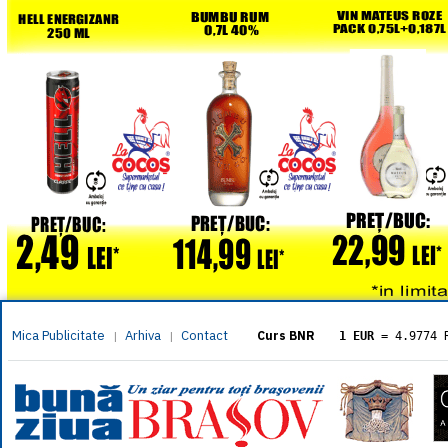
Mica Publicitate
Arhiva
Contact
|
|
Curs BNR
1 EUR
= 4.9774 
1 USD
= 4.3833 
1 GBP
= 5.8304 
1 XAU
= 464.461
1 AED
= 1.1933 
1 AUD
= 2.7957 
1 BGN
= 2.5449 