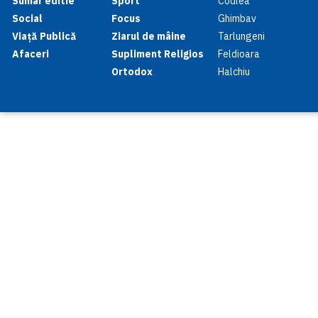
Sumar editie
Sport
Codlea
Social
Focus
Ghimbav
Viață Publică
Ziarul de mâine
Tarlungeni
Afaceri
Supliment Religios
Feldioara
Ortodox
Halchiu