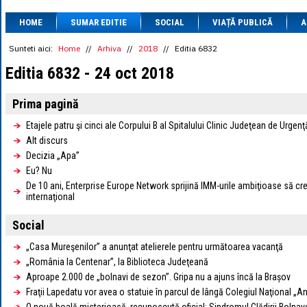
1 BRL
= 0.7714 
HOME
SUMAR EDITIE
SOCIAL
VIAȚĂ PUBLICĂ
1 CAD
= 3.1559 
A
1 CHF
= 5.2813 
1 CNY
= 0.6015 
Sunteti aici:
Home
//
Arhiva
//
2018
//
Editia 6832
1 CZK
= 0.1993 
Editia 6832 - 24 oct 2018
1 DKK
= 0.6668 
1 EGP
= 0.0860 
1 HUF
= 1.2223 
Prima pagină
1 INR
= 0.0513 
1 JPY
= 3.0556 
Etajele patru şi cinci ale Corpului B al Spitalului Clinic Judeţean de Urgen
1 KRW
= 0.3047 
Alt discurs
1 MDL
= 0.2538 
Decizia „Apa”
1 MXN
= 0.2227 
Eu? Nu
1 NOK
= 0.4191 
1 NZD
= 2.6097 
De 10 ani, Enterprise Europe Network sprijină IMM-urile ambiţioase să cre
1 PLN
= 1.1646 
internaţional
1 RSD
= 0.0425 
1 RUB
= 0.0530 
Social
1 SEK
= 0.4526 
1 TRY
= 0.1141 
„Casa Mureşenilor” a anunţat atelierele pentru următoarea vacanţă
1 UAH
= 0.1048 
„România la Centenar”, la Biblioteca Judeţeană
1 XDR
= 5.9383 
Aproape 2.000 de „bolnavi de sezon”. Gripa nu a ajuns încă la Brașov
1 ZAR
= 0.2318 
Fraţii Lapedatu vor avea o statuie în parcul de lângă Colegiul Naţional „A