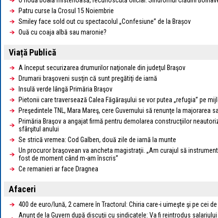
O nouă boală misterioasă, recunoscută oficial: Sindromul Clădirii Bolnav
Patru curse la Crosul 15 Noiembrie
Smiley face sold out cu spectacolul „Confesiune” de la Brașov
Ouă cu coaja albă sau maronie?
Viață Publică
A început securizarea drumurilor naţionale din judeţul Braşov
Drumarii braşoveni susţin că sunt pregătiţi de iarnă
Insulă verde lângă Primăria Braşov
Pietonii care traversează Calea Făgăraşului se vor putea „refugia” pe mij
Preşedintele TNL, Mara Mareş, cere Guvernului să renunţe la majorarea s
Primăria Braşov a angajat firmă pentru demolarea construcţiilor neautoriz
sfârşitul anului
Se strică vremea: Cod Galben, două zile de iarnă la munte
Un procuror braşovean va ancheta magistraţii. „Am curajul să instrument
fost de moment când m-am înscris”
Ce remanieri ar face Dragnea
Afaceri
400 de euro/lună, 2 camere în Tractorul: Chiria care-i uimeşte şi pe cei de 
Anunţ de la Guvern după discuţii cu sindicatele: Va fi reintrodus salariului