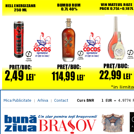
Mica Publicitate
Arhiva
Contact
|
|
Curs BNR
1 EUR
= 4.9774 
1 USD
= 4.3833 
1 GBP
= 5.8304 
1 XAU
= 464.461
1 AED
= 1.1933 
1 AUD
= 2.7957 
1 BGN
= 2.5449 