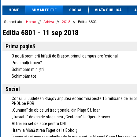
1 BRL
= 0.7714 
HOME
SUMAR EDITIE
SOCIAL
VIAȚĂ PUBLICĂ
1 CAD
= 3.1559 
A
1 CHF
= 5.2813 
1 CNY
= 0.6015 
Sunteti aici:
Home
//
Arhiva
//
2018
//
Editia 6801
1 CZK
= 0.1993 
Editia 6801 - 11 sep 2018
1 DKK
= 0.6668 
1 EGP
= 0.0860 
1 HUF
= 1.2223 
Prima pagină
1 INR
= 0.0513 
1 JPY
= 3.0556 
O nouă premieră bifată de Braşov: primul campus-profesional
1 KRW
= 0.3047 
Prea mulţi fraieri?
1 MDL
= 0.2538 
Schimbăm miniştri
1 MXN
= 0.2227 
Schimbăm tot
1 NOK
= 0.4191 
1 NZD
= 2.6097 
1 PLN
= 1.1646 
Social
1 RSD
= 0.0425 
1 RUB
= 0.0530 
Consiliul Judeţean Braşov ar putea economisi peste 15 milioane de lei pri
PNDL pe POR
1 SEK
= 0.4526 
1 TRY
= 0.1141 
„Cununa” de obiceiuri tradiţionale, din Piaţa Sf. Ioan
1 UAH
= 0.1048 
„Traviata” deschide stagiunea „Centenar” la Opera Braşov
1 XDR
= 5.9383 
Al treilea set de acte pentru CNI
1 ZAR
= 0.2318 
Hram la Mănăstirea Făget de la Boholţ