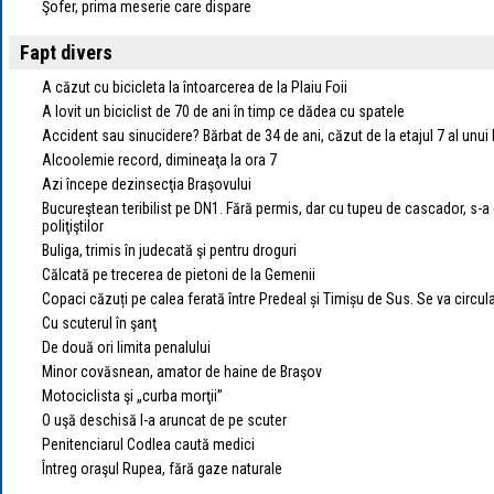
Şofer, prima meserie care dispare
Fapt divers
A căzut cu bicicleta la întoarcerea de la Plaiu Foii
A lovit un biciclist de 70 de ani în timp ce dădea cu spatele
Accident sau sinucidere? Bărbat de 34 de ani, căzut de la etajul 7 al unui
Alcoolemie record, dimineaţa la ora 7
Azi începe dezinsecţia Braşovului
Bucureştean teribilist pe DN1. Fără permis, dar cu tupeu de cascador, s-a d
poliţiştilor
Buliga, trimis în judecată şi pentru droguri
Călcată pe trecerea de pietoni de la Gemenii
Copaci căzuți pe calea ferată între Predeal și Timișu de Sus. Se va circul
Cu scuterul în şanţ
De două ori limita penalului
Minor covăsnean, amator de haine de Braşov
Motociclista şi „curba morţii”
O uşă deschisă l-a aruncat de pe scuter
Penitenciarul Codlea caută medici
Întreg oraşul Rupea, fără gaze naturale