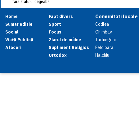
Ţara statului degeaba
Comunitati locale
Home
Fapt divers
Sumar editie
Sport
Codlea
Social
Focus
Ghimbav
Viață Publică
Ziarul de mâine
Tarlungeni
Afaceri
Supliment Religios
Feldioara
Ortodox
Halchiu