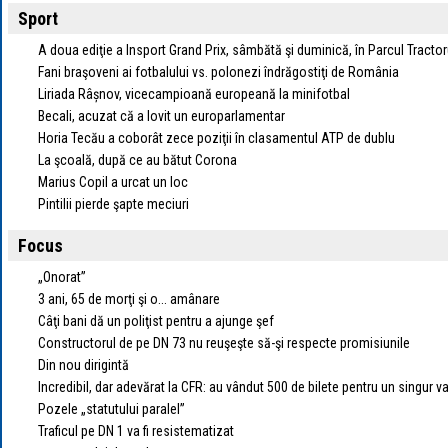
Sport
A doua ediţie a Insport Grand Prix, sâmbătă şi duminică, în Parcul Tractor
Fani braşoveni ai fotbalului vs. polonezi îndrăgostiţi de România
Liriada Râșnov, vicecampioană europeană la minifotbal
Becali, acuzat că a lovit un europarlamentar
Horia Tecău a coborât zece poziţii în clasamentul ATP de dublu
La şcoală, după ce au bătut Corona
Marius Copil a urcat un loc
Pintilii pierde şapte meciuri
Focus
„Onorat”
3 ani, 65 de morţi şi o... amânare
Câţi bani dă un poliţist pentru a ajunge şef
Constructorul de pe DN 73 nu reuşeşte să-şi respecte promisiunile
Din nou dirigintă
Incredibil, dar adevărat la CFR: au vândut 500 de bilete pentru un singur 
Pozele „statutului paralel”
Traficul pe DN 1 va fi resistematizat