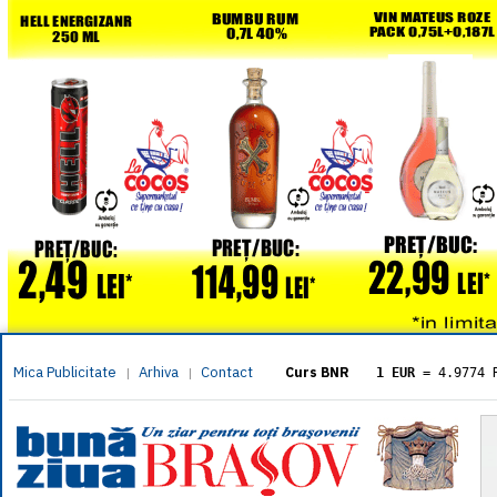
Mica Publicitate
Arhiva
Contact
|
|
Curs BNR
1 EUR
= 4.9774 
1 USD
= 4.3833 
1 GBP
= 5.8304 
1 XAU
= 464.461
1 AED
= 1.1933 
1 AUD
= 2.7957 
1 BGN
= 2.5449 