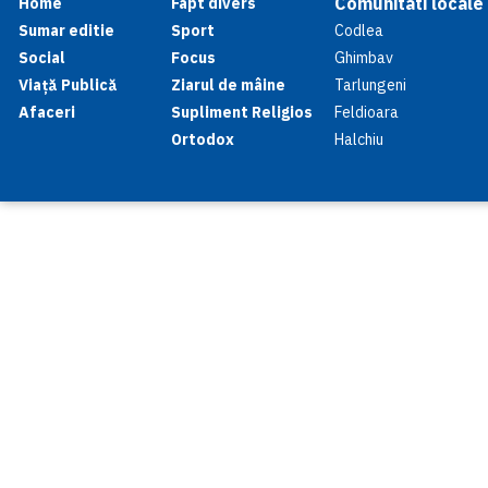
Comunitati locale
Home
Fapt divers
Sumar editie
Sport
Codlea
Social
Focus
Ghimbav
Viață Publică
Ziarul de mâine
Tarlungeni
Afaceri
Supliment Religios
Feldioara
Ortodox
Halchiu