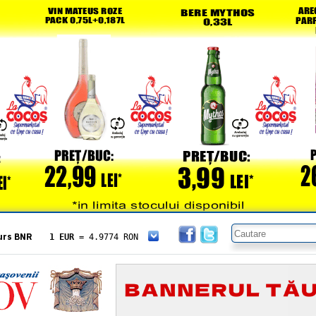
urs BNR
1 EUR
= 4.9774 RON
1 USD
= 4.3833 RON
1 GBP
= 5.8304 RON
1 XAU
= 464.4611 RON
1 AED
= 1.1933 RON
1 AUD
= 2.7957 RON
1 BGN
= 2.5449 RON