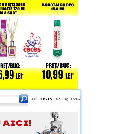
Editia
8719 -
08 aug
16:04