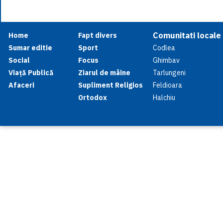
Comunitati locale
Home
Fapt divers
Sumar editie
Sport
Codlea
Social
Focus
Ghimbav
Viață Publică
Ziarul de mâine
Tarlungeni
Afaceri
Supliment Religios
Feldioara
Ortodox
Halchiu