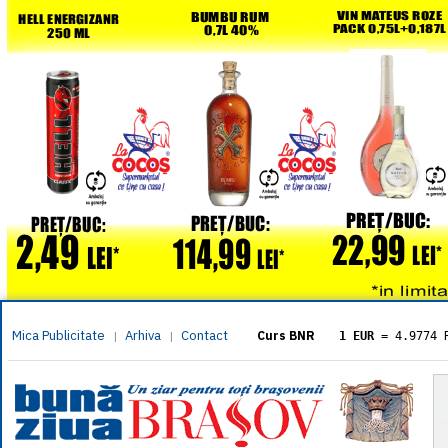
Mica Publicitate
Arhiva
Contact
|
|
Curs BNR
1 EUR
= 4.9774 
1 USD
= 4.3833 
1 GBP
= 5.8304 
1 XAU
= 464.461
1 AED
= 1.1933 
1 AUD
= 2.7957 
1 BGN
= 2.5449 