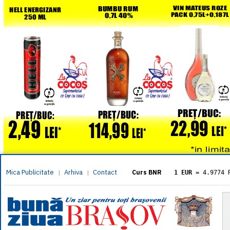
Mica Publicitate
Arhiva
Contact
|
|
Curs BNR
1 EUR
= 4.9774 
1 USD
= 4.3833 
1 GBP
= 5.8304 
1 XAU
= 464.461
1 AED
= 1.1933 
1 AUD
= 2.7957 
1 BGN
= 2.5449 