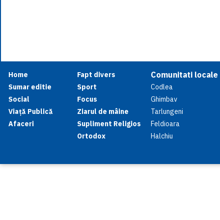
Comunitati locale
Home
Fapt divers
Sumar editie
Sport
Codlea
Social
Focus
Ghimbav
Viață Publică
Ziarul de mâine
Tarlungeni
Afaceri
Supliment Religios
Feldioara
Ortodox
Halchiu