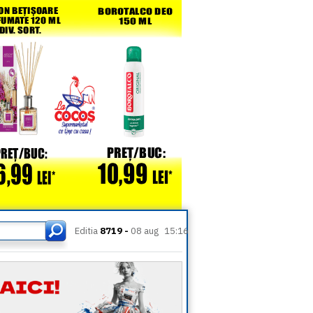
Editia
8719 -
08 aug
15:16