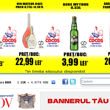
urs BNR
1 EUR
= 4.9774 RON
1 USD
= 4.3833 RON
1 GBP
= 5.8304 RON
1 XAU
= 464.4611 RON
1 AED
= 1.1933 RON
1 AUD
= 2.7957 RON
1 BGN
= 2.5449 RON