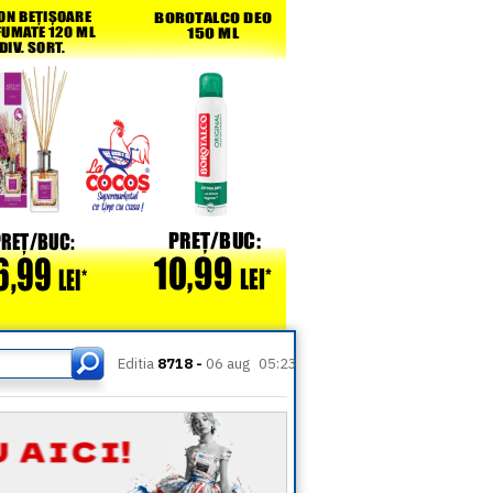
Editia
8718 -
06 aug
05:23