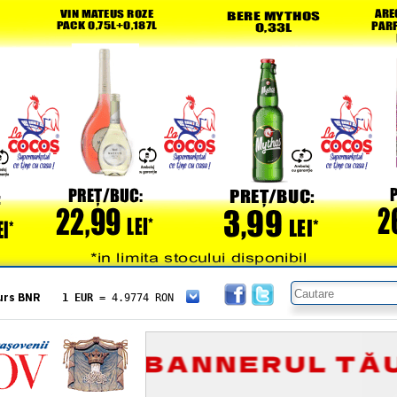
urs BNR
1 EUR
= 4.9774 RON
1 USD
= 4.3833 RON
1 GBP
= 5.8304 RON
1 XAU
= 464.4611 RON
1 AED
= 1.1933 RON
1 AUD
= 2.7957 RON
1 BGN
= 2.5449 RON