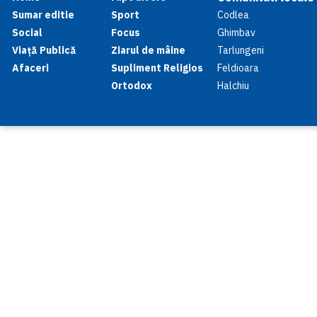
Sumar editie
Sport
Codlea
Social
Focus
Ghimbav
Viață Publică
Ziarul de mâine
Tarlungeni
Afaceri
Supliment Religios
Feldioara
Ortodox
Halchiu