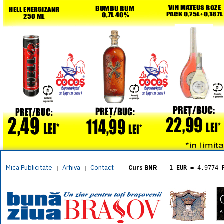
Mica Publicitate
Arhiva
Contact
|
|
Curs BNR
1 EUR
= 4.9774 
1 USD
= 4.3833 
1 GBP
= 5.8304 
1 XAU
= 464.461
1 AED
= 1.1933 
1 AUD
= 2.7957 
1 BGN
= 2.5449 