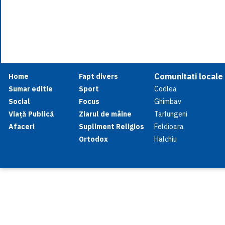
Comunitati locale
Home
Fapt divers
Sumar editie
Sport
Codlea
Social
Focus
Ghimbav
Viață Publică
Ziarul de mâine
Tarlungeni
Afaceri
Supliment Religios
Feldioara
Ortodox
Halchiu