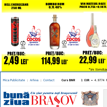
Mica Publicitate
Arhiva
Contact
|
|
Curs BNR
1 EUR
= 4.9774 
1 USD
= 4.3833 
1 GBP
= 5.8304 
1 XAU
= 464.461
1 AED
= 1.1933 
1 AUD
= 2.7957 
1 BGN
= 2.5449 