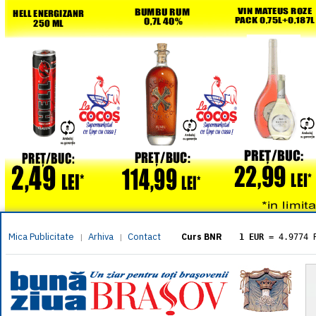
Mica Publicitate
Arhiva
Contact
|
|
Curs BNR
1 EUR
= 4.9774 
1 USD
= 4.3833 
1 GBP
= 5.8304 
1 XAU
= 464.461
1 AED
= 1.1933 
1 AUD
= 2.7957 
1 BGN
= 2.5449 