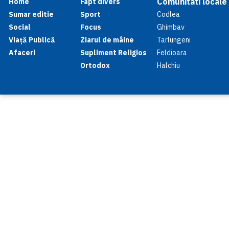
Comunitati locale
Home
Fapt divers
Sumar editie
Sport
Codlea
Social
Focus
Ghimbav
Viață Publică
Ziarul de mâine
Tarlungeni
Afaceri
Supliment Religios
Feldioara
Ortodox
Halchiu