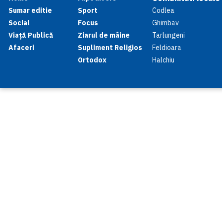
Sumar editie
Sport
Codlea
Social
Focus
Ghimbav
Viață Publică
Ziarul de mâine
Tarlungeni
Afaceri
Supliment Religios
Feldioara
Ortodox
Halchiu