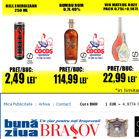
Mica Publicitate
Arhiva
Contact
|
|
Curs BNR
1 EUR
= 4.9774 
1 USD
= 4.3833 
1 GBP
= 5.8304 
1 XAU
= 464.461
1 AED
= 1.1933 
1 AUD
= 2.7957 
1 BGN
= 2.5449 